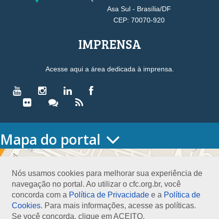
Asa Sul - Brasília/DF
CEP: 70070-920
IMPRENSA
Acesse aqui a área dedicada à imprensa.
Mapa do portal
HOME
O CONSELHO
Nós usamos cookies para melhorar sua experiência de
Conselho Diretor
navegação no portal. Ao utilizar o cfc.org.br, você
Nossa Sede
concorda com a
Política de Privacidade
e a
Política de
Planejamento
Cookies
. Para mais informações, acesse as políticas.
Organograma
Se você concorda, clique em ACEITO.
Medalha João Lyra