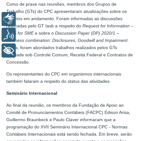
Como de praxe nas reuniões, membros dos Grupos de
Trabalho (GTs) do CPC apresentaram atualizações sobre os
projetos em andamento. Foram informadas as discussões
Libras
realizadas pelo GT Iasb a respeito do
Request for Information –
IFRS for SME
e sobre o
Discussion Paper (DP) 2020/1 –
Voz
Business combination: Disclosures, Goodwill and Impairment
.
Ainda, foram abordados trabalhos realizados pelos GTs
+ Acessibilidade
Entidade sob Controle Comum, Receita Federal e Contratos de
Concessão.
Os representantes do CPC em organismos internacionais
também falaram a respeito do status das atividades.
Seminário Internacional
Ao final da reunião, os membros da Fundação de Apoio ao
Comitê de Pronunciamentos Contábeis (FACPC) Edison Arisa,
Guillermo Braunbeck e Paulo Claver informaram que a
programação do XVII Seminário Internacional CPC - Normas
Contábeis Internacionais está sendo fechada. Em breve, serão