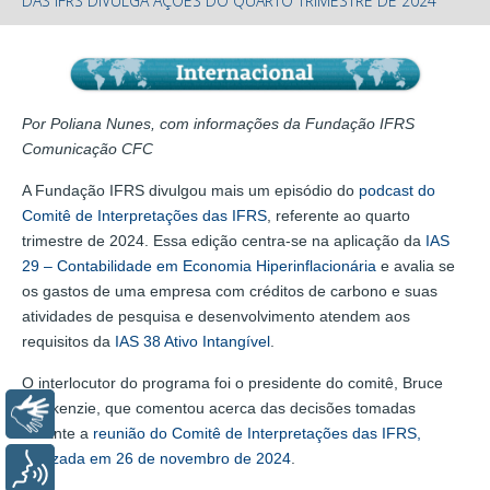
DAS IFRS DIVULGA AÇÕES DO QUARTO TRIMESTRE DE 2024
Por Poliana Nunes, com informações da Fundação IFRS
Comunicação CFC
A Fundação IFRS divulgou mais um episódio do
podcast do
Comitê de Interpretações das IFRS
, referente ao quarto
trimestre de 2024. Essa edição centra-se na aplicação da
IAS
29 – Contabilidade em Economia Hiperinflacionária
e avalia se
os gastos de uma empresa com créditos de carbono e suas
atividades de pesquisa e desenvolvimento atendem aos
requisitos da
IAS 38 Ativo Intangível
.
O interlocutor do programa foi o presidente do comitê, Bruce
Mackenzie, que comentou acerca das decisões tomadas
Libras
durante a
reunião do Comitê de Interpretações das IFRS,
realizada em 26 de novembro de 2024
.
Voz