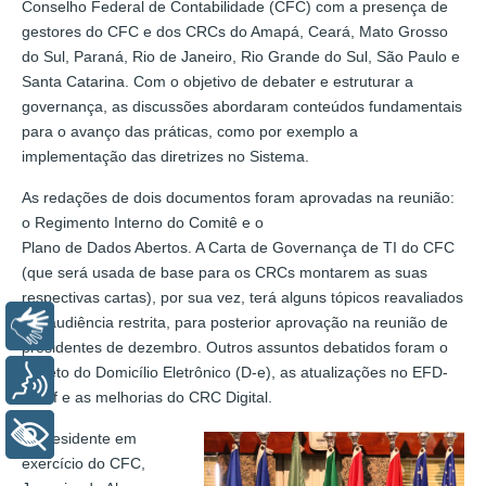
Conselho Federal de Contabilidade (CFC) com a presença de
gestores do CFC e dos CRCs do Amapá, Ceará, Mato Grosso
do Sul, Paraná, Rio de Janeiro, Rio Grande do Sul, São Paulo e
Santa Catarina. Com o objetivo de debater e estruturar a
governança, as discussões abordaram conteúdos fundamentais
para o avanço das práticas, como por exemplo a
implementação das diretrizes no Sistema.
As redações de dois documentos foram aprovadas na reunião:
o Regimento Interno do Comitê e o
Plano de Dados Abertos. A Carta de Governança de TI do CFC
(que será usada de base para os CRCs montarem as suas
respectivas cartas), por sua vez, terá alguns tópicos reavaliados
em audiência restrita, para posterior aprovação na reunião de
Libras
presidentes de dezembro. Outros assuntos debatidos foram o
projeto do Domicílio Eletrônico (D-e), as atualizações no EFD-
Voz
Reinf e as melhorias do CRC Digital.
+ Acessibilidade
O presidente em
exercício do CFC,