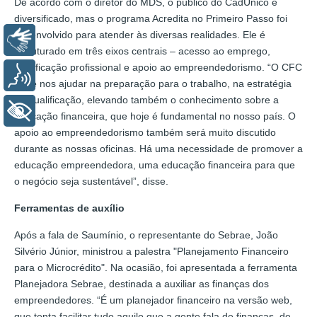
De acordo com o diretor do MDS, o público do CadÚnico é
diversificado, mas o programa Acredita no Primeiro Passo foi
desenvolvido para atender às diversas realidades. Ele é
Libras
estruturado em três eixos centrais – acesso ao emprego,
qualificação profissional e apoio ao empreendedorismo. “O CFC
Voz
pode nos ajudar na preparação para o trabalho, na estratégia
de qualificação, elevando também o conhecimento sobre a
+ Acessibilidade
educação financeira, que hoje é fundamental no nosso país. O
apoio ao empreendedorismo também será muito discutido
durante as nossas oficinas. Há uma necessidade de promover a
educação empreendedora, uma educação financeira para que
o negócio seja sustentável”, disse.
Ferramentas de auxílio
Após a fala de Saumínio, o representante do Sebrae, João
Silvério Júnior, ministrou a palestra "Planejamento Financeiro
para o Microcrédito". Na ocasião, foi apresentada a ferramenta
Planejadora Sebrae, destinada a auxiliar as finanças dos
empreendedores. “É um planejador financeiro na versão web,
que tenta facilitar tudo aquilo que a gente fala de finanças, de