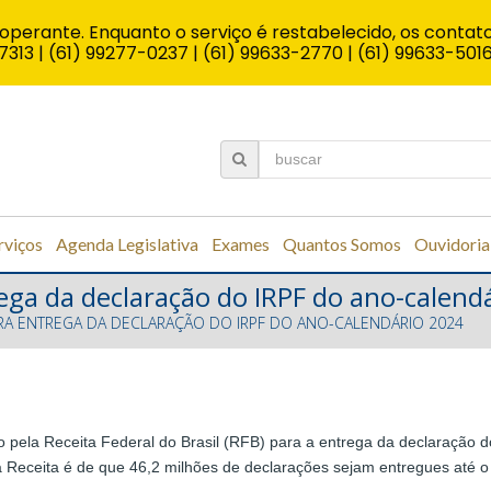
operante. Enquanto o serviço é restabelecido, os contato
7313 | (61) 99277-0237 | (61) 99633-2770 | (61) 99633-501
rviços
Agenda Legislativa
Exames
Quantos Somos
Ouvidoria
ga da declaração do IRPF do ano-calend
A ENTREGA DA DECLARAÇÃO DO IRPF DO ANO-CALENDÁRIO 2024
o pela Receita Federal do Brasil (RFB) para a entrega da declaração 
a Receita é de que 46,2 milhões de declarações sejam entregues até o