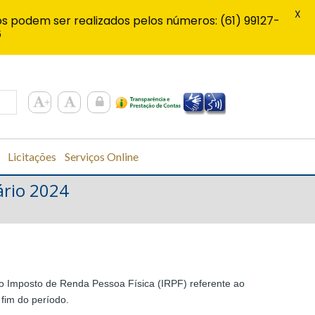
X
s podem ser realizados pelos números: (61) 99127-
6
Licitações
Serviços Online
ário 2024
do Imposto de Renda Pessoa Física (IRPF) referente ao
 fim do período.