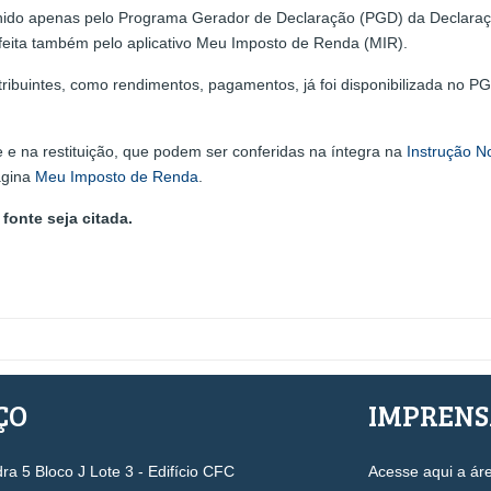
hido apenas pelo Programa Gerador de Declaração (PGD) da Declaraç
r feita também pelo aplicativo Meu Imposto de Renda (MIR).
tribuintes, como rendimentos, pagamentos, já foi disponibilizada no 
e na restituição, que podem ser conferidas na íntegra na
Instrução N
ágina
Meu Imposto de Renda
.
fonte seja citada.
ÇO
IMPREN
a 5 Bloco J Lote 3 - Edifício CFC
Acesse aqui a ár