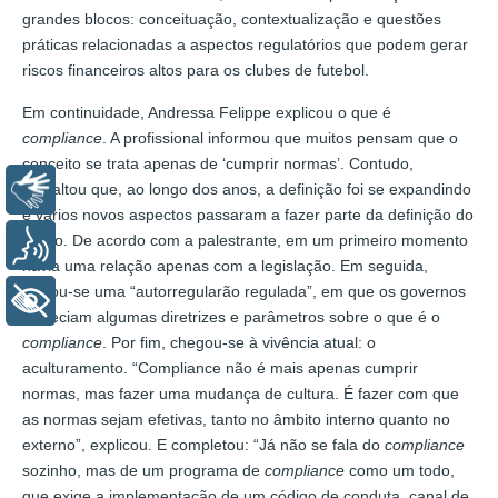
grandes blocos: conceituação, contextualização e questões
práticas relacionadas a aspectos regulatórios que podem gerar
riscos financeiros altos para os clubes de futebol.
Em continuidade, Andressa Felippe explicou o que é
compliance
. A profissional informou que muitos pensam que o
conceito se trata apenas de ‘cumprir normas’. Contudo,
Libras
ressaltou que, ao longo dos anos, a definição foi se expandindo
e vários novos aspectos passaram a fazer parte da definição do
termo. De acordo com a palestrante, em um primeiro momento
Voz
havia uma relação apenas com a legislação. Em seguida,
tornou-se uma “autorregularão regulada”, em que os governos
+ Acessibilidade
forneciam algumas diretrizes e parâmetros sobre o que é o
compliance
. Por fim, chegou-se à vivência atual: o
aculturamento. “Compliance não é mais apenas cumprir
normas, mas fazer uma mudança de cultura. É fazer com que
as normas sejam efetivas, tanto no âmbito interno quanto no
externo”, explicou. E completou: “Já não se fala do
compliance
sozinho, mas de um programa de
compliance
como um todo,
que exige a implementação de um código de conduta, canal de