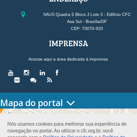
SAUS Quadra 5 Bloco J Lote 3 - Edifício CFC
Asa Sul - Brasília/DF
CEP: 70070-920
IMPRENSA
Acesse aqui a área dedicada à imprensa.
Mapa do portal
HOME
O CONSELHO
Nós usamos cookies para melhorar sua experiência de
Conselho Diretor
navegação no portal. Ao utilizar o cfc.org.br, você
Nossa Sede