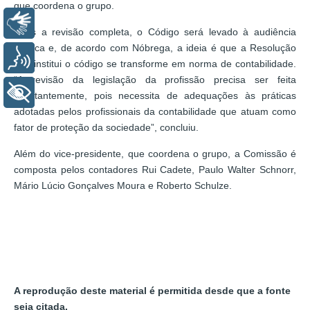
que coordena o grupo.
Libras
Após a revisão completa, o Código será levado à audiência
pública e, de acordo com Nóbrega, a ideia é que a Resolução
Voz
que institui o código se transforme em norma de contabilidade.
“A revisão da legislação da profissão precisa ser feita
+ Acessibilidade
constantemente, pois necessita de adequações às práticas
adotadas pelos profissionais da contabilidade que atuam como
fator de proteção da sociedade”, concluiu.
Além do vice-presidente, que coordena o grupo, a Comissão é
composta pelos contadores Rui Cadete, Paulo Walter Schnorr,
Mário Lúcio Gonçalves Moura e Roberto Schulze.
A reprodução deste material é permitida desde que a fonte
seja citada.