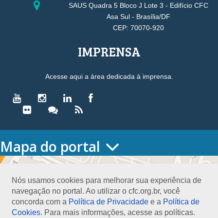
SAUS Quadra 5 Bloco J Lote 3 - Edifício CFC
Asa Sul - Brasília/DF
CEP: 70070-920
IMPRENSA
Acesse aqui a área dedicada à imprensa.
Mapa do portal
HOME
O CONSELHO
Nós usamos cookies para melhorar sua experiência de
Conselho Diretor
navegação no portal. Ao utilizar o cfc.org.br, você
Nossa Sede
concorda com a
Política de Privacidade
e a
Política de
Planejamento
Cookies
. Para mais informações, acesse as políticas.
Organograma