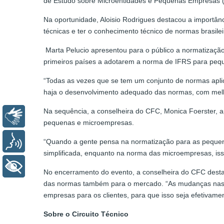
de Estudo sobre Microentidades e Pequenas Empresas (MP
Na oportunidade, Aloisio Rodrigues destacou a importân
técnicas e ter o conhecimento técnico de normas brasile
Marta Pelucio apresentou para o público a normatização
primeiros países a adotarem a norma de IFRS para pe
“Todas as vezes que se tem um conjunto de normas apli
haja o desenvolvimento adequado das normas, com melho
Na sequência, a conselheira do CFC, Monica Foerster, a
Libras
pequenas e microempresas.
Voz
“Quando a gente pensa na normatização para as pequena
simplificada, enquanto na norma das microempresas, iss
+ Acessibilidade
No encerramento do evento, a conselheira do CFC destac
das normas também para o mercado. “As mudanças nas no
empresas para os clientes, para que isso seja efetivamen
Sobre o Circuito Técnico