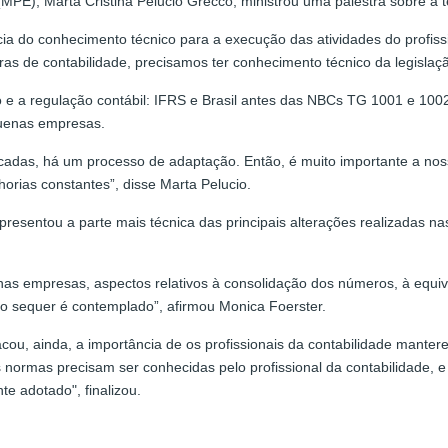
E), Marta Cristina Pelucio Grecco, ministrou uma palestra sobre a t
cia do conhecimento técnico para a execução das atividades do profiss
iras de contabilidade, precisamos ter conhecimento técnico da legislaç
 e a regulação contábil: IFRS e Brasil antes das NBCs TG 1001 e 1002
quenas empresas.
cadas, há um processo de adaptação. Então, é muito importante a n
rias constantes”, disse Marta Pelucio.
presentou a parte mais técnica das principais alterações realizadas
s empresas, aspectos relativos à consolidação dos números, à equiv
o sequer é contemplado”, afirmou Monica Foerster.
ou, ainda, a importância de os profissionais da contabilidade manter
rmas precisam ser conhecidas pelo profissional da contabilidade, e
te adotado", finalizou.