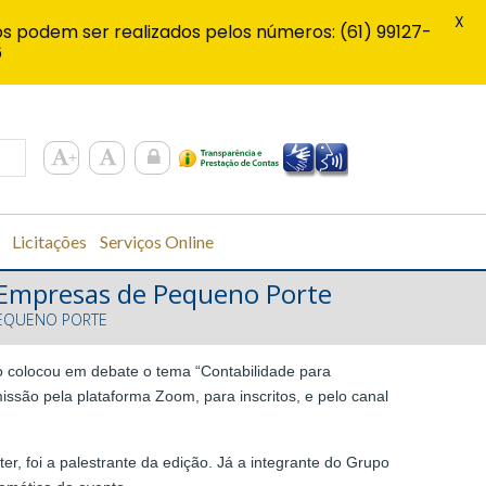
X
s podem ser realizados pelos números: (61) 99127-
6
Licitações
Serviços Online
e Empresas de Pequeno Porte
PEQUENO PORTE
nto colocou em debate o tema “Contabilidade para
são pela plataforma Zoom, para inscritos, e pelo canal
r, foi a palestrante da edição. Já a integrante do Grupo