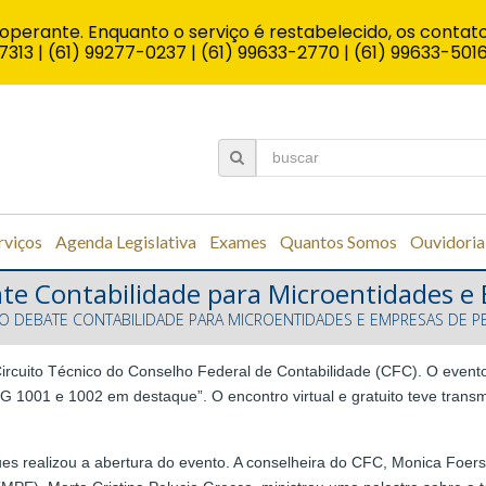
operante. Enquanto o serviço é restabelecido, os contato
7313 | (61) 99277-0237 | (61) 99633-2770 | (61) 99633-501
rviços
Agenda Legislativa
Exames
Quantos Somos
Ouvidoria
bate Contabilidade para Microentidades 
ÇÃO DEBATE CONTABILIDADE PARA MICROENTIDADES E EMPRESAS DE 
do Circuito Técnico do Conselho Federal de Contabilidade (CFC). O eve
001 e 1002 em destaque”. O encontro virtual e gratuito teve transmis
s realizou a abertura do evento. A conselheira do CFC, Monica Foerste