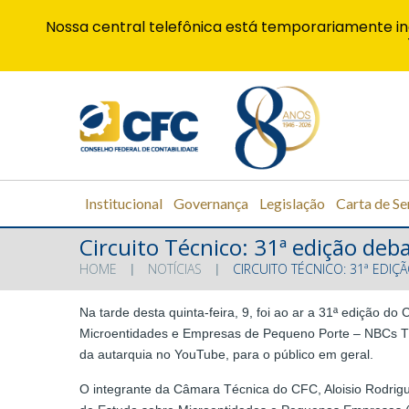
Nossa central telefônica está temporariamente in
Institucional
Governança
Legislação
Carta de Se
Circuito Técnico: 31ª edição de
HOME
NOTÍCIAS
CIRCUITO TÉCNICO: 31ª EDI
Na tarde desta quinta-feira, 9, foi ao ar a 31ª edição 
Microentidades e Empresas de Pequeno Porte – NBCs TG 1
da autarquia no YouTube, para o público em geral.
O integrante da Câmara Técnica do CFC, Aloisio Rodrigue