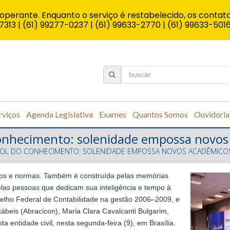
operante. Enquanto o serviço é restabelecido, os contato
7313 | (61) 99277-0237 | (61) 99633-2770 | (61) 99633-501
rviços
Agenda Legislativa
Exames
Quantos Somos
Ouvidoria
 conhecimento: solenidade empossa novos
ROL DO CONHECIMENTO: SOLENIDADE EMPOSSA NOVOS ACADÊMICO
eros e normas. Também é construída pelas memórias
pelas pessoas que dedicam sua inteligência e tempo à
selho Federal de Contabilidade na gestão 2006–2009, e
tábeis (Abracicon), Maria Clara Cavalcanti Bulgarim,
 entidade civil, nesta segunda-feira (9), em Brasília.