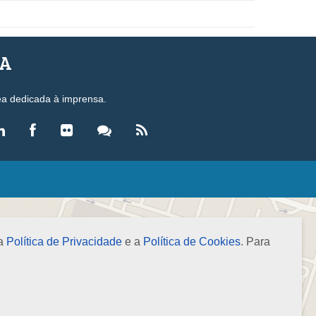
SA
ea dedicada à imprensa.
LEGISLAÇÃO
eis
ecretos-Lei
 a
Política de Privacidade
e a
Política de Cookies
. Para
esoluções
ormas Brasileiras de Contabilidade
nstruções Normativas
úmulas