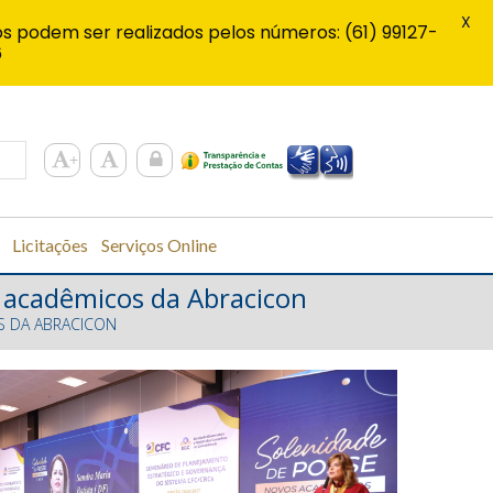
X
s podem ser realizados pelos números: (61) 99127-
6
Licitações
Serviços Online
 acadêmicos da Abracicon
S DA ABRACICON