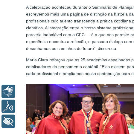
A celebração aconteceu durante o Seminário de Planejam
escrevemos mais uma página de distinção na história da 
profissionais cujo talento transcende a prática cotidia
científico. A integração entre o nosso sistema profissi
parceria inabalável com o CFC — é o que nos permite p
experiência encontra a reflexão, o passado dialoga com 
desenhamos os caminhos do futuro”, discursou.
Maria Clara reforçou que as 25 academias espalhadas pel
catalisadores do pensamento contábil. “Elas existem pa
cada profissional e ampliamos nossa contribuição para 
Libras
Voz
+ Acessibilidade