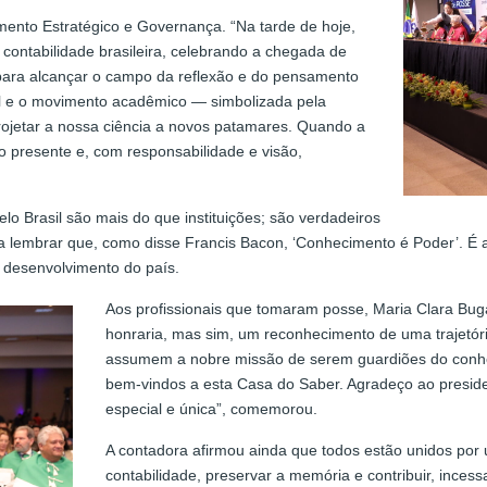
ento Estratégico e Governança. “Na tarde de hoje,
contabilidade brasileira, celebrando a chegada de
na para alcançar o campo da reflexão e do pensamento
onal e o movimento acadêmico — simbolizada pela
rojetar a nossa ciência a novos patamares. Quando a
o presente e, com responsabilidade e visão,
o Brasil são mais do que instituições; são verdadeiros
ra lembrar que, como disse Francis Bacon, ‘Conhecimento é Poder’. É
o desenvolvimento do país.
Aos profissionais que tomaram posse, Maria Clara Bu
honraria, mas sim, um reconhecimento de uma trajetór
assumem a nobre missão de serem guardiões do conhec
bem-vindos a esta Casa do Saber. Agradeço ao presid
especial e única”, comemorou.
A contadora afirmou ainda que todos estão unidos por 
contabilidade, preservar a memória e contribuir, ince