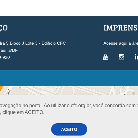
ÇO
IMPREN
a 5 Bloco J Lote 3 - Edifício CFC
Acesse aqui a ár
rasília/DF
0-920
VICE-PRESIDÊNCIAS
Administrativa
L
Controle Interno
D
egação no portal. Ao utilizar o cfc.org.br, você concorda com
Desenvolvimento Profissional
R
a, clique em ACEITO.
Governança e Gestão Estratégica
N
Fiscalização, Ética e Disciplina
I
ACEITO
Técnica
S
Registro