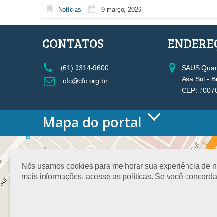
Notícias
9 março, 2026
CONTATOS
ENDERE
(61) 3314-9600
SAUS Quadr
Asa Sul - B
cfc@cfc.org.br
CEP: 7007
Mapa do portal
HOME
O CONSELHO
Conselho Diretor
Nós usamos cookies para melhorar sua experiência de nav
Nossa Sede
mais informações, acesse as políticas. Se você concord
Planejamento
Organograma
Medalha João Lyra
Presidentes do CFC – Gestões anteriores