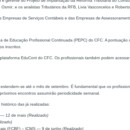
RFB e gerente do Projeto de Implantação da Reforma Tributária do Con
smir; e os analistas Tributários da RFB, Livia Vasconcelos e Roberto
das Empresas de Serviços Contábeis e das Empresas de Assessoramento
ama de Educação Profissional Continuada (PEPC) do CFC. A pontuação 
s inscritos.
 plataforma EduCont do CFC. Os profissionais também podem acessar o 
a estendem-se até o mês de setembro. É fundamental que os profission
 próximos encontros assumirão periodicidade semanal.
istórico das já realizadas:
 — 12 de maio
(Realizado)
lizado)
ais (FCBF) – ICMS — 9 de junho
(Realizado)