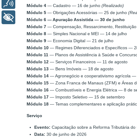
Voz
Módulo 4
— Cadastro — 16 de junho
(Realizado)
Módulo 5
— Obrigações Acessórias — 25 de junho
(Rea
+ Acessibilidade
Módulo 6 — Apuração Assistida — 30 de junho
Módulo 7
— Compensação, Ressarcimento, Restituição e
Módulo 8
— Simples Nacional e MEI — 14 de julho
Módulo 9
— Economia Digital — 21 de julho
Módulo 10
— Regimes Diferenciados e Específicos — 28
Módulo 11
— Planos de Assistência à Saúde e Concurso
Módulo 12
— Serviços Financeiros — 11 de agosto
Módulo 13
— Bens Imóveis — 18 de agosto
Módulo 14
— Agronegócio e cooperativismo agrícola —
Módulo 15
— Zona Franca de Manaus (ZFM) e Áreas de
Módulo 16
— Combustíveis e Energia Elétrica — 8 de 
Módulo 17
— Imposto Seletivo — 15 de setembro
Módulo 18
— Temas complementares e aplicação prátic
Serviço
Evento:
Capacitação sobre a Reforma Tributária do
Data:
30 de junho de 2026