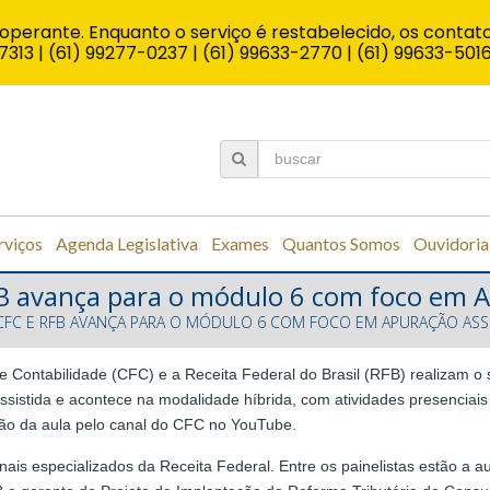
operante. Enquanto o serviço é restabelecido, os contato
7313 | (61) 99277-0237 | (61) 99633-2770 | (61) 99633-501
rviços
Agenda Legislativa
Exames
Quantos Somos
Ouvidoria
RFB avança para o módulo 6 com foco em A
CFC E RFB AVANÇA PARA O MÓDULO 6 COM FOCO EM APURAÇÃO ASSI
 de Contabilidade (CFC) e a Receita Federal do Brasil (RFB) realizam 
istida e acontece na modalidade híbrida, com atividades presenciais 
ão da aula pelo canal do CFC no YouTube.
nais especializados da Receita Federal. Entre os painelistas estão a a