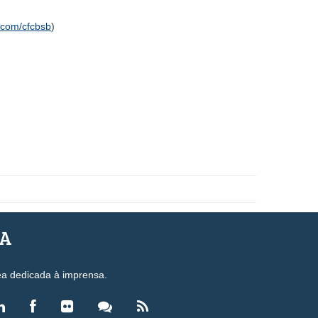
.com/cfcbsb
)
SA
ea dedicada à imprensa.