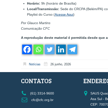
Horário:
9h (horário de Brasília)
Local/Transmissão:
Sede do CRCPA (Belém/PA) com 
Playlist do Curso (
Acesse Aqui
)
Por Glauco Martins
Comunicação CFC
A reprodução deste material é permitida desde que a 
Notícias
26 junho, 2026
CONTATOS
ENDERE
(61) 3314-9600
SAUS Quadr
Asa Sul - B
cfc@cfc.org.br
CEP: 7007