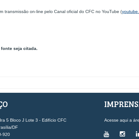
transmissão on-line pelo Canal oficial do CFC no YouTube (
youtube
fonte seja citada.
ÇO
IMPREN
a 5 Bloco J Lote 3 - Edifício CFC
Acesse aqui a ár
rasília/DF
0-920