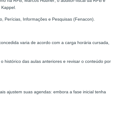
sumo na RFB, Marcos Hübner; o auditor-fiscal da RFB e
 Kappel.
, Perícias, Informações e Pesquisas (Fenacon).
concedida varia de acordo com a carga horária cursada,
histórico das aulas anteriores e revisar o conteúdo por
ais ajustem suas agendas: embora a fase inicial tenha