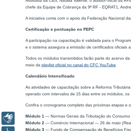
Assistida da CBS, Natalia Valente; o auditor-fiscal da 
chefe da Equipe de Cobrança da 9ª RF - EQRAT1, Andre O
A iniciativa conta com o apoio da Federação Nacional 
Certificação e pontuação no PEPC
A participação na capacitação é validada para o Progr
e o sistema assegura a emissão de certificados oficiais ao
Todos os módulos transmitidos farão parte do acervo da
meio da
playlist oficial no canal do CFC YouTube
.
Calendário Intensificado
As atividades de capacitação sobre a Reforma Tributári
operado com intervalos de 15 dias entre os módulos, os
Confira o cronograma completo das próximas etapas e o h
Módulo 1
— Normas Gerais da Tributação do Consumo
Libras
Módulo 2
— Comércio Internacional — 26 de maio
(Rea
Módulo 3
— Fundo de Compensação de Benefícios Fisc