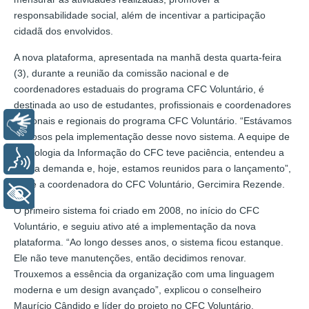
responsabilidade social, além de incentivar a participação
cidadã dos envolvidos.
A nova plataforma, apresentada na manhã desta quarta-feira
(3), durante a reunião da comissão nacional e de
coordenadores estaduais do programa CFC Voluntário, é
destinada ao uso de estudantes, profissionais e coordenadores
nacionais e regionais do programa CFC Voluntário. “Estávamos
Libras
ansiosos pela implementação desse novo sistema. A equipe de
Tecnologia da Informação do CFC teve paciência, entendeu a
Voz
nossa demanda e, hoje, estamos reunidos para o lançamento”,
disse a coordenadora do CFC Voluntário, Gercimira Rezende.
+ Acessibilidade
O primeiro sistema foi criado em 2008, no início do CFC
Voluntário, e seguiu ativo até a implementação da nova
plataforma. “Ao longo desses anos, o sistema ficou estanque.
Ele não teve manutenções, então decidimos renovar.
Trouxemos a essência da organização com uma linguagem
moderna e um design avançado”, explicou o conselheiro
Maurício Cândido e líder do projeto no CFC Voluntário.