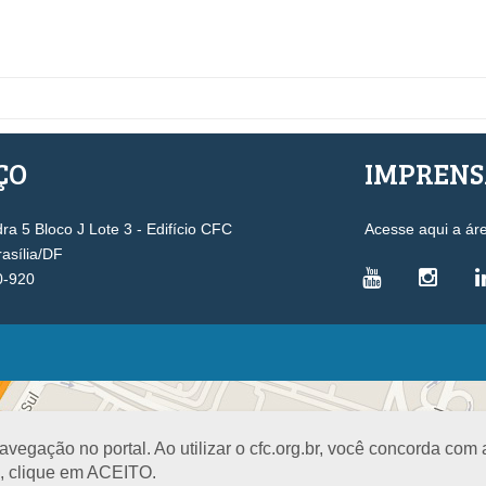
ÇO
IMPREN
a 5 Bloco J Lote 3 - Edifício CFC
Acesse aqui a ár
rasília/DF
0-920
VICE-PRESIDÊNCIAS
Administrativa
L
Controle Interno
D
egação no portal. Ao utilizar o cfc.org.br, você concorda com
Desenvolvimento Profissional
R
a, clique em ACEITO.