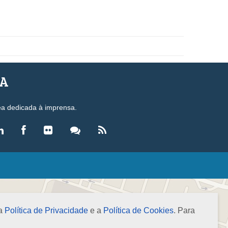
SA
ea dedicada à imprensa.
LEGISLAÇÃO
eis
ecretos-Lei
 a
Política de Privacidade
e a
Política de Cookies
. Para
esoluções