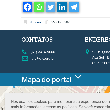
Notícias
25 julho, 2025
CONTATOS
ENDERE
(61) 3314-9600
SAUS Quadr
Asa Sul - B
cfc@cfc.org.br
CEP: 7007
Mapa do portal
HOME
O CONSELHO
Conselho Diretor
Nós usamos cookies para melhorar sua experiência de nav
Nossa Sede
mais informações, acesse as políticas. Se você concord