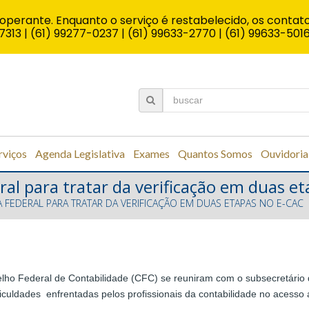
operante. Enquanto o serviço é restabelecido, os contato
7313 | (61) 99277-0237 | (61) 99633-2770 | (61) 99633-501
rviços
Agenda Legislativa
Exames
Quantos Somos
Ouvidoria
ral para tratar da verificação em duas e
A FEDERAL PARA TRATAR DA VERIFICAÇÃO EM DUAS ETAPAS NO E-CAC
selho Federal de Contabilidade (CFC) se reuniram com o subsecretário
ficuldades enfrentadas pelos profissionais da contabilidade no acesso 