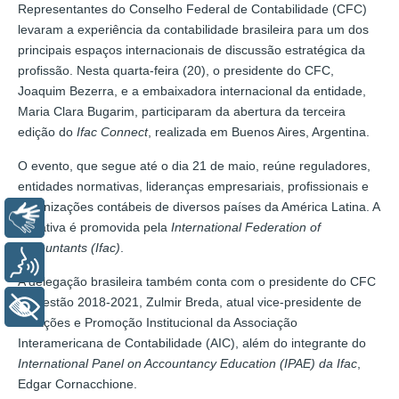
Representantes do Conselho Federal de Contabilidade (CFC)
levaram a experiência da contabilidade brasileira para um dos
principais espaços internacionais de discussão estratégica da
profissão. Nesta quarta-feira (20), o presidente do CFC,
Joaquim Bezerra, e a embaixadora internacional da entidade,
Maria Clara Bugarim, participaram da abertura da terceira
edição do
Ifac Connect
, realizada em Buenos Aires, Argentina.
O evento, que segue até o dia 21 de maio, reúne reguladores,
entidades normativas, lideranças empresariais, profissionais e
organizações contábeis de diversos países da América Latina. A
Libras
iniciativa é promovida pela
International Federation of
Accountants (Ifac)
.
Voz
A delegação brasileira também conta com o presidente do CFC
na gestão 2018-2021, Zulmir Breda, atual vice-presidente de
+ Acessibilidade
Relações e Promoção Institucional da Associação
Interamericana de Contabilidade (AIC), além do integrante do
International Panel on Accountancy Education (IPAE) da Ifac
,
Edgar Cornacchione.