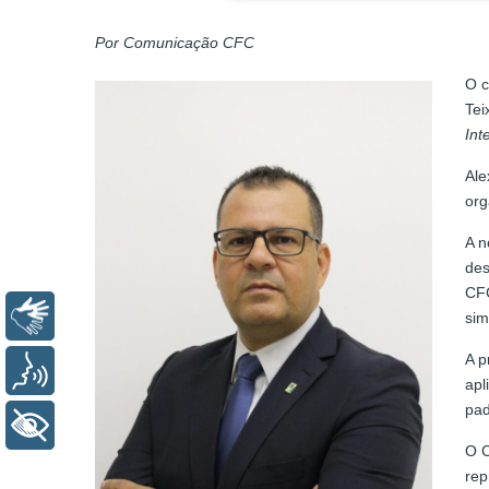
Por Comunicação CFC
O c
Tei
Int
Ale
org
A n
des
CFC
Libras
sim
A p
Voz
apl
pad
+ Acessibilidade
O C
rep