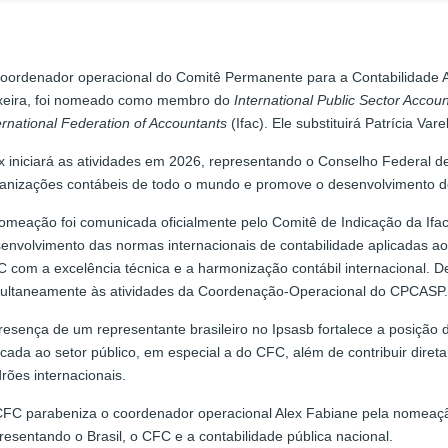
oordenador operacional do Comitê Permanente para a Contabilidade A
xeira, foi nomeado como membro do
International Public Sector Accou
ernational Federation of Accountants
(Ifac). Ele substituirá Patrícia Va
x iniciará as atividades em 2026, representando o Conselho Federal 
anizações contábeis de todo o mundo e promove o desenvolvimento de
omeação foi comunicada oficialmente pelo Comitê de Indicação da Ifac,
envolvimento das normas internacionais de contabilidade aplicadas ao
 com a excelência técnica e a harmonização contábil internacional. De
ultaneamente às atividades da Coordenação-Operacional do CPCASP.
resença de um representante brasileiro no Ipsasb fortalece a posição 
icada ao setor público, em especial a do CFC, além de contribuir dire
rões internacionais.
FC parabeniza o coordenador operacional Alex Fabiane pela nomeaçã
resentando o Brasil, o CFC e a contabilidade pública nacional.