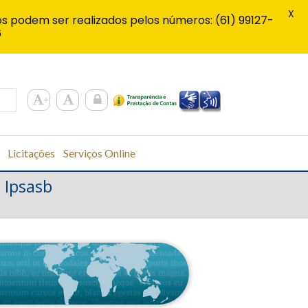
X
s podem ser realizados pelos números: (61) 99127-
6
Licitações
Serviços Online
 Ipsasb
B