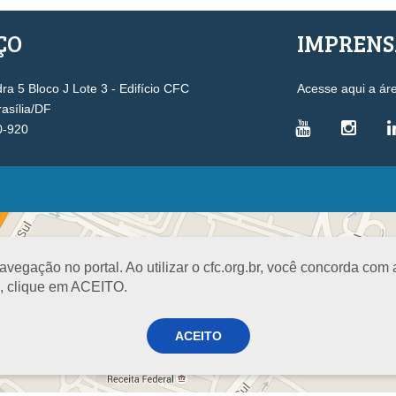
ÇO
IMPREN
a 5 Bloco J Lote 3 - Edifício CFC
Acesse aqui a ár
rasília/DF
0-920
VICE-PRESIDÊNCIAS
Administrativa
L
Controle Interno
D
egação no portal. Ao utilizar o cfc.org.br, você concorda com
Desenvolvimento Profissional
R
a, clique em ACEITO.
Governança e Gestão Estratégica
N
Fiscalização, Ética e Disciplina
I
ACEITO
Técnica
S
Registro
PROJETOS E PROGRAMAS
A