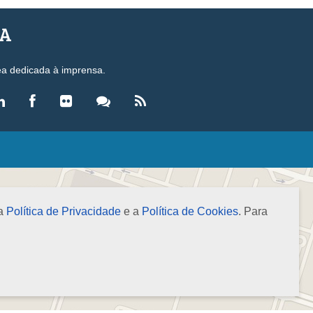
SA
ea dedicada à imprensa.
LEGISLAÇÃO
eis
ecretos-Lei
 a
Política de Privacidade
e a
Política de Cookies
. Para
esoluções
ormas Brasileiras de Contabilidade
nstruções Normativas
úmulas
NOTÍCIAS
gência de Notícias