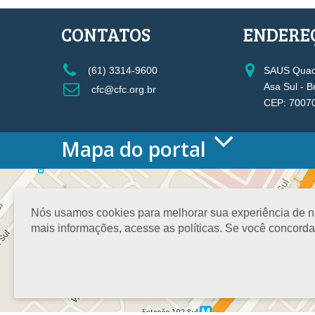
CONTATOS
ENDERE
(61) 3314-9600
SAUS Quadr
Asa Sul - B
cfc@cfc.org.br
CEP: 7007
Mapa do portal
HOME
O CONSELHO
Conselho Diretor
Nós usamos cookies para melhorar sua experiência de nav
Nossa Sede
mais informações, acesse as políticas. Se você concord
Planejamento
Organograma
Medalha João Lyra
Presidentes do CFC – Gestões anteriores
PRESIDÊNCIA