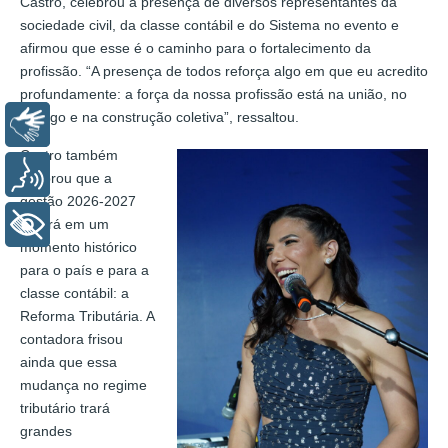
Castro, celebrou a presença de diversos representantes da
sociedade civil, da classe contábil e do Sistema no evento e
afirmou que esse é o caminho para o fortalecimento da
profissão. “A presença de todos reforça algo em que eu acredito
profundamente: a força da nossa profissão está na união, no
diálogo e na construção coletiva”, ressaltou.
Libras
Castro também
Voz
lembrou que a
gestão 2026-2027
atuará em um
+ Acessibilidade
momento histórico
para o país e para a
classe contábil: a
Reforma Tributária. A
contadora frisou
ainda que essa
mudança no regime
tributário trará
grandes