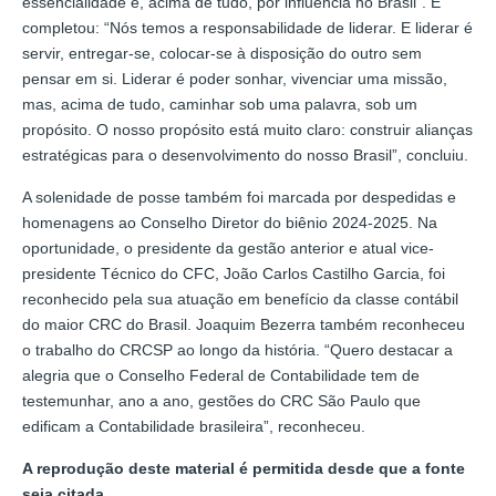
essencialidade e, acima de tudo, por influência no Brasil”. E
completou: “Nós temos a responsabilidade de liderar. E liderar é
servir, entregar-se, colocar-se à disposição do outro sem
pensar em si. Liderar é poder sonhar, vivenciar uma missão,
mas, acima de tudo, caminhar sob uma palavra, sob um
propósito. O nosso propósito está muito claro: construir alianças
estratégicas para o desenvolvimento do nosso Brasil”, concluiu.
A solenidade de posse também foi marcada por despedidas e
homenagens ao Conselho Diretor do biênio 2024-2025. Na
oportunidade, o presidente da gestão anterior e atual vice-
presidente Técnico do CFC, João Carlos Castilho Garcia, foi
reconhecido pela sua atuação em benefício da classe contábil
do maior CRC do Brasil. Joaquim Bezerra também reconheceu
o trabalho do CRCSP ao longo da história. “Quero destacar a
alegria que o Conselho Federal de Contabilidade tem de
testemunhar, ano a ano, gestões do CRC São Paulo que
edificam a Contabilidade brasileira”, reconheceu.
A reprodução deste material é permitida desde que a fonte
seja citada.