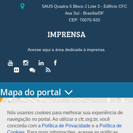
SAUS Quadra 5 Bloco J Lote 3 - Edifício CFC
Asa Sul - Brasília/DF
CEP: 70070-920
IMPRENSA
Acesse aqui a área dedicada à imprensa.
Mapa do portal
HOME
O CONSELHO
Nós usamos cookies para melhorar sua experiência de
Conselho Diretor
navegação no portal. Ao utilizar o cfc.org.br, você
Nossa Sede
concorda com a
Política de Privacidade
e a
Política de
Planejamento
Cookies
. Para mais informações, acesse as políticas.