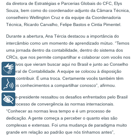
da diretora de Estratégias e Parcerias Globais do CFC, Elys
Souza, bem como do coordenador-adjunto da Câmara Técnica,
conselheiro Wellington Cruz e da equipe da Coordenadoria
Técnica, Ricardo Carvalho, Felipe Bastos e Cintia Pimentel.
Durante a abertura, Ana Tércia destacou a importância do
intercâmbio como um momento de aprendizado mútuo. “Temos
uma jornada dentro da contabilidade, dentro do sistema dos
CRCs, que nos permite compartilhar e colaborar com vocês nos
objetivos que vieram buscar aqui no Brasil e junto ao Conselho
Libras
Federal de Contabilidade. A equipe se colocou à disposição
para contribuir. É uma troca. Certamente vocês também têm
Voz
muitos conhecimentos a compartilhar conosco”, afirmou.
A vice-presidente ressaltou os desafios enfrentados pelo Brasil
+ Acessibilidade
no processo de convergência às normas internacionais.
“Conhecer as normas leva tempo e é um processo de
dedicação. A gente começa a perceber o quanto elas são
complexas e extensas. Foi uma mudança de paradigma muito
grande em relação ao padrão que nós tínhamos antes”,