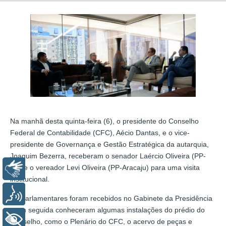
Na manhã desta quinta-feira (6), o presidente do Conselho
Federal de Contabilidade (CFC), Aécio Dantas, e o vice-
presidente de Governança e Gestão Estratégica da autarquia,
Joaquim Bezerra, receberam o senador Laércio Oliveira (PP-
SE) e o vereador Levi Oliveira (PP-Aracaju) para uma visita
Libras
institucional.
Voz
Os parlamentares foram recebidos no Gabinete da Presidência
e em seguida conheceram algumas instalações do prédio do
+ Acessibilidade
Conselho, como o Plenário do CFC, o acervo de peças e