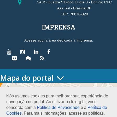
SAUS Quadra 5 Bloco J Lote 3 - Edifício CFC
Asa Sul - Brasília/DF
CEP: 70070-920
IMPRENSA
Acesse aqui a área dedicada à imprensa.
Mapa do portal
HOME
O CONSELHO
Nós usamos cookies para melhorar sua experiência de
Conselho Diretor
navegação no portal. Ao utilizar o cfc.org.br, você
Nossa Sede
concorda com a
Política de Privacidade
e a
Política de
Planejamento
Cookies
. Para mais informações, acesse as políticas.
Organograma