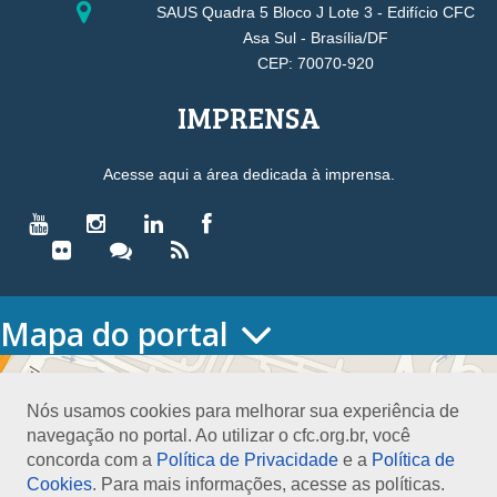
SAUS Quadra 5 Bloco J Lote 3 - Edifício CFC
Asa Sul - Brasília/DF
CEP: 70070-920
IMPRENSA
Acesse aqui a área dedicada à imprensa.
Mapa do portal
HOME
O CONSELHO
Nós usamos cookies para melhorar sua experiência de
Conselho Diretor
navegação no portal. Ao utilizar o cfc.org.br, você
Nossa Sede
concorda com a
Política de Privacidade
e a
Política de
Planejamento
Cookies
. Para mais informações, acesse as políticas.
Organograma