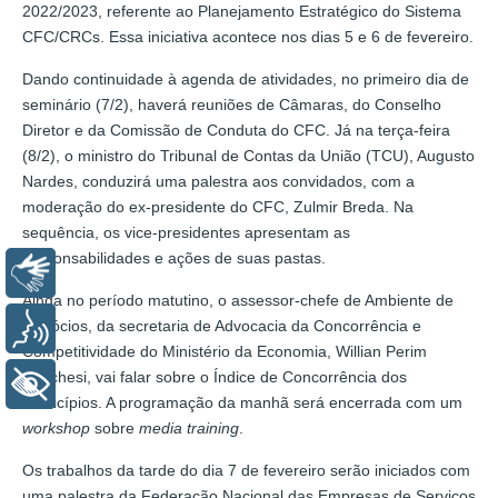
2022/2023, referente ao Planejamento Estratégico do Sistema
CFC/CRCs. Essa iniciativa acontece nos dias 5 e 6 de fevereiro.
Dando continuidade à agenda de atividades, no primeiro dia de
seminário (7/2), haverá reuniões de Câmaras, do Conselho
Diretor e da Comissão de Conduta do CFC. Já na terça-feira
(8/2), o ministro do Tribunal de Contas da União (TCU), Augusto
Nardes, conduzirá uma palestra aos convidados, com a
moderação do ex-presidente do CFC, Zulmir Breda. Na
sequência, os vice-presidentes apresentam as
responsabilidades e ações de suas pastas.
Libras
Ainda no período matutino, o assessor-chefe de Ambiente de
Negócios, da secretaria de Advocacia da Concorrência e
Voz
Competitividade do Ministério da Economia, Willian Perim
Marchesi, vai falar sobre o Índice de Concorrência dos
+ Acessibilidade
Municípios. A programação da manhã será encerrada com um
workshop
sobre
media training
.
Os trabalhos da tarde do dia 7 de fevereiro serão iniciados com
uma palestra da Federação Nacional das Empresas de Serviços