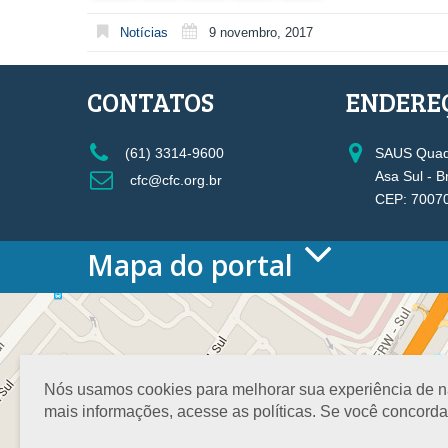
Notícias
9 novembro, 2017
CONTATOS
ENDERE
(61) 3314-9600
SAUS Quadr
Asa Sul - B
cfc@cfc.org.br
CEP: 7007
Mapa do portal
HOME
O CONSELHO
Conselho Diretor
Nossa Sede
Nós usamos cookies para melhorar sua experiência de nav
Planejamento
mais informações, acesse as políticas. Se você concord
Organograma
Medalha João Lyra