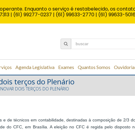
operante. Enquanto o serviço é restabelecido, os contato
7313 | (61) 99277-0237 | (61) 99633-2770 | (61) 99633-501
rviços
Agenda Legislativa
Exames
Quantos Somos
Ouvidoria
dois terços do Plenário
RENOVAR DOIS TERÇOS DO PLENÁRIO
 e de técnicos em contabilidade, destinadas à composição de 2/3 d
ede do CFC, em Brasília. A eleição no CFC é regida pelo disposto 