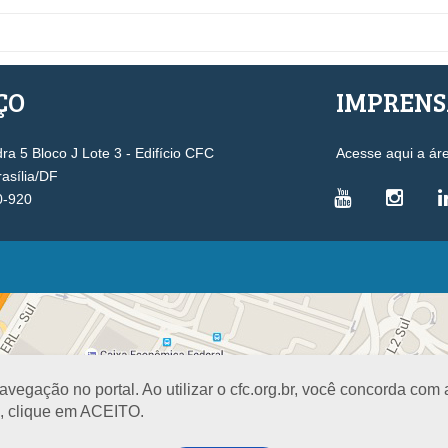
ÇO
IMPREN
a 5 Bloco J Lote 3 - Edifício CFC
Acesse aqui a ár
rasília/DF
0-920
VICE-PRESIDÊNCIAS
Administrativa
L
Controle Interno
D
Desenvolvimento Profissional
R
egação no portal. Ao utilizar o cfc.org.br, você concorda com
Governança e Gestão Estratégica
N
a, clique em ACEITO.
Fiscalização, Ética e Disciplina
I
Técnica
S