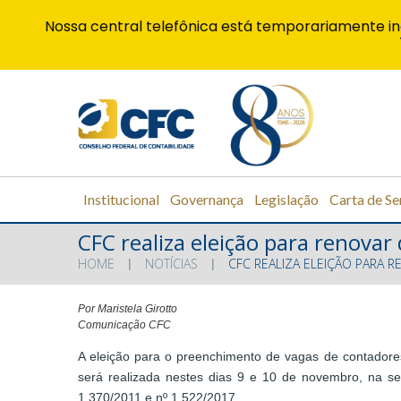
Nossa central telefônica está temporariamente in
Institucional
Governança
Legislação
Carta de Se
CFC realiza eleição para renovar 
HOME
NOTÍCIAS
CFC REALIZA ELEIÇÃO PARA 
Por Maristela Girotto
Comunicação CFC
A eleição para o preenchimento de vagas de contadores
será realizada nestes dias 9 e 10 de novembro, na s
1.370/2011 e nº 1.522/2017.