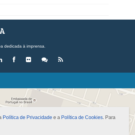
SA
ea dedicada à imprensa.
LEGISLAÇÃO
eis
ecretos-Lei
esoluções
 a
Política de Privacidade
e a
Política de Cookies
. Para
ormas Brasileiras de Contabilidade
nstruções Normativas
úmulas