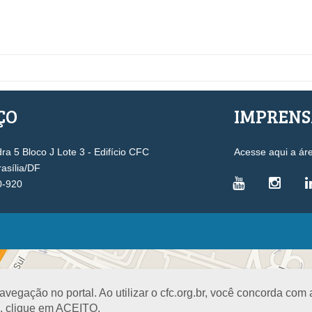
ÇO
IMPREN
a 5 Bloco J Lote 3 - Edifício CFC
Acesse aqui a ár
rasília/DF
0-920
VICE-PRESIDÊNCIAS
Administrativa
L
Controle Interno
D
egação no portal. Ao utilizar o cfc.org.br, você concorda com
Desenvolvimento Profissional
R
a, clique em ACEITO.