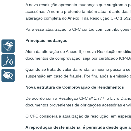
A nova resolução apresenta mudanças que surgiram a pa
acessórias. A norma pretende também atuar diante das f
alteração completa do Anexo II da Resolução CFC 1.59
Para essa atualização, o CFC contou com contribui
Principais mudanças
Libras
Além da alteração do Anexo II, o nova Resolução modific
documentos de comprovação, seja por certificado ICP-B
Voz
Quando se trata do valor da renda, o mesmo passa a ser
+ Acessibilidade
suspensão em caso de fraude. Por fim, após a emissão da
Nova estrutura de Comprovação de Rendimentos
De acordo com a Resolução CFC nº 1.777, o Livro Diár
documentos provenientes de obrigações acessórias enviad
O CFC considera a atualização da resolução, em especial
A reprodução deste material é permitida desde que a 