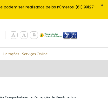
X
s podem ser realizados pelos números: (61) 99127-
6
Licitações
Serviços Online
ação Comprobatória de Percepção de Rendimentos