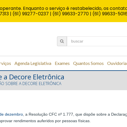
operante. Enquanto o serviço é restabelecido, os contato
7313 | (61) 99277-0237 | (61) 99633-2770 | (61) 99633-501
rviços
Agenda Legislativa
Exames
Quantos Somos
Ouvidoria
e a Decore Eletrônica
ÃO SOBRE A DECORE ELETRÔNICA
2 de dezembro
, a Resolução CFC nº 1.777, que dispõe sobre a Declar
provar rendimentos auferidos por pessoas físicas.