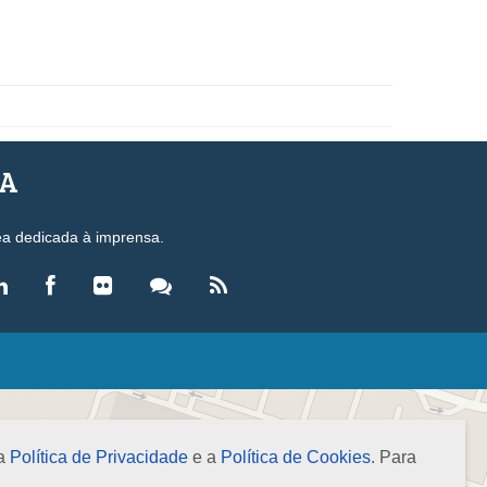
SA
ea dedicada à imprensa.
LEGISLAÇÃO
eis
ecretos-Lei
 a
Política de Privacidade
e a
Política de Cookies
. Para
esoluções