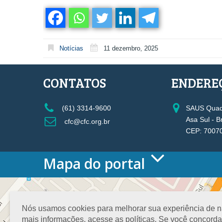
Notícias
11 dezembro, 2025
CONTATOS
ENDERE
(61) 3314-9600
SAUS Quadr
Asa Sul - B
cfc@cfc.org.br
CEP: 7007
Mapa do portal
HOME
O CONSELHO
Conselho Diretor
Nós usamos cookies para melhorar sua experiência de nav
Nossa Sede
mais informações, acesse as políticas. Se você concord