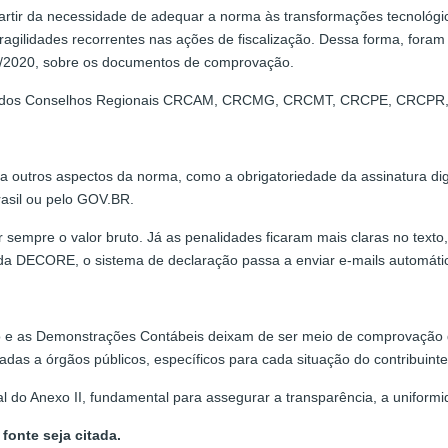
rtir da necessidade de adequar a norma às transformações tecnológic
ragilidades recorrentes nas ações de fiscalização. Dessa forma, foram
2/2020, sobre os documentos de comprovação.
ções dos Conselhos Regionais CRCAM, CRCMG, CRCMT, CRCPE, CRCP
a outros aspectos da norma, como a obrigatoriedade da assinatura dig
rasil ou pelo GOV.BR.
 sempre o valor bruto. Já as penalidades ficaram mais claras no text
 DECORE, o sistema de declaração passa a enviar e-mails automáticos 
io e as Demonstrações Contábeis deixam de ser meio de comprovação
as a órgãos públicos, específicos para cada situação do contribuinte
 do Anexo II, fundamental para assegurar a transparência, a uniformida
fonte seja citada.