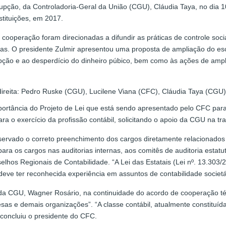
ção, da Controladoria-Geral da União (CGU), Cláudia Taya, no dia 10 
tituições, em 2017.
 cooperação foram direcionadas a difundir as práticas de controle soc
rias. O presidente Zulmir apresentou uma proposta de ampliação do es
ção e ao desperdício do dinheiro púbico, bem como às ações de ampli
ireita: Pedro Ruske (CGU), Lucilene Viana (CFC), Cláudia Taya (CGU
mportância do Projeto de Lei que está sendo apresentado pelo CFC para
ra o exercício da profissão contábil, solicitando o apoio da CGU na tr
ervado o correto preenchimento dos cargos diretamente relacionados 
ra os cargos nas auditorias internas, aos comitês de auditoria estatu
elhos Regionais de Contabilidade. “A Lei das Estatais (Lei nº. 13.30
e ter reconhecida experiência em assuntos de contabilidade societár
 da CGU, Wagner Rosário, na continuidade do acordo de cooperação té
as e demais organizações”. “A classe contábil, atualmente constituída
, concluiu o presidente do CFC.