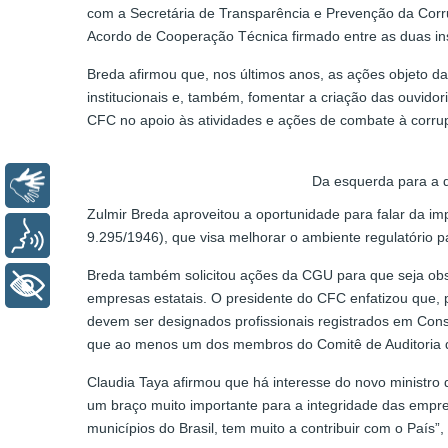
com a Secretária de Transparência e Prevenção da Corrup
Acordo de Cooperação Técnica firmado entre as duas ins
Breda afirmou que, nos últimos anos, as ações objeto da
institucionais e, também, fomentar a criação das ouvido
CFC no apoio às atividades e ações de combate à corrup
Da esquerda para a d
Libras
Zulmir Breda aproveitou a oportunidade para falar da i
Voz
9.295/1946), que visa melhorar o ambiente regulatório pa
Breda também solicitou ações da CGU para que seja obs
+ Acessibilidade
empresas estatais. O presidente do CFC enfatizou que, pa
devem ser designados profissionais registrados em Cons
que ao menos um dos membros do Comitê de Auditoria dev
Claudia Taya afirmou que há interesse do novo ministro
um braço muito importante para a integridade das empres
municípios do Brasil, tem muito a contribuir com o País”