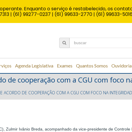
operante. Enquanto o serviço é restabelecido, os contato
7313 | (61) 99277-0237 | (61) 99633-2770 | (61) 99633-501
rviços
Agenda Legislativa
Exames
Quantos Somos
Ouvidoria
do de cooperação com a CGU com foco na 
E ACORDO DE COOPERAÇÃO COM A CGU COM FOCO NA INTEGRIDADE
), Zulmir Ivânio Breda, acompanhado da vice-presidente de Controle I