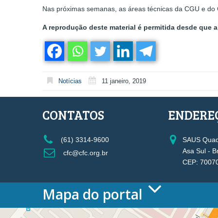
Nas próximas semanas, as áreas técnicas da CGU e do 
A reprodução deste material é permitida desde que a 
Notícias
11 janeiro, 2019
CONTATOS
ENDERE
(61) 3314-9600
SAUS Quadr
Asa Sul - B
cfc@cfc.org.br
CEP: 7007
Mapa do portal
HOME