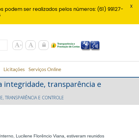
X
s podem ser realizados pelos números: (61) 99127-
6
Licitações
Serviços Online
integridade, transparência e
, TRANSPARÊNCIA E CONTROLE
nterno, Lucilene Florêncio Viana, estiveram reunidos