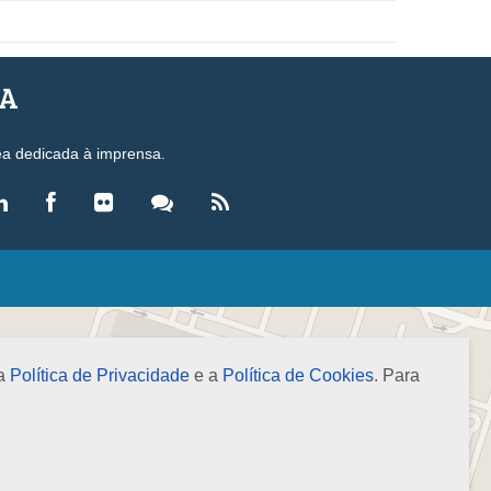
SA
ea dedicada à imprensa.
LEGISLAÇÃO
eis
ecretos-Lei
 a
Política de Privacidade
e a
Política de Cookies
. Para
esoluções
ormas Brasileiras de Contabilidade
nstruções Normativas
úmulas