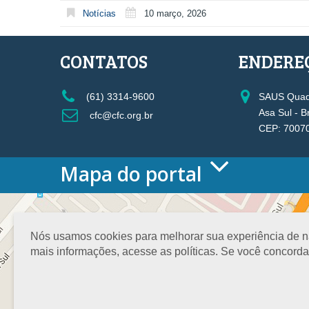
Notícias
10 março, 2026
CONTATOS
ENDERE
(61) 3314-9600
SAUS Quadr
Asa Sul - B
cfc@cfc.org.br
CEP: 7007
Mapa do portal
HOME
O CONSELHO
Conselho Diretor
Nós usamos cookies para melhorar sua experiência de nav
Nossa Sede
mais informações, acesse as políticas. Se você concord
Planejamento
Organograma
Medalha João Lyra
Presidentes do CFC – Gestões anteriores