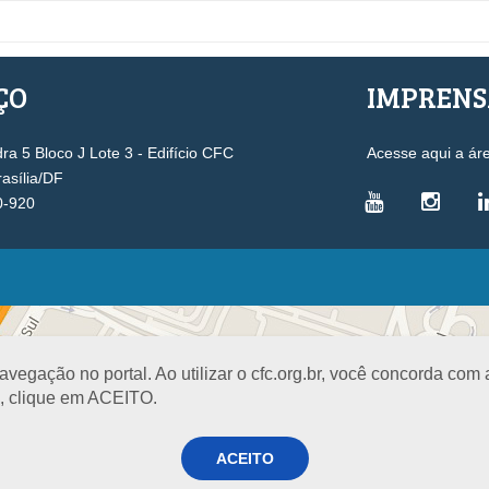
ÇO
IMPREN
a 5 Bloco J Lote 3 - Edifício CFC
Acesse aqui a ár
rasília/DF
0-920
VICE-PRESIDÊNCIAS
Administrativa
L
Controle Interno
D
egação no portal. Ao utilizar o cfc.org.br, você concorda com
Desenvolvimento Profissional
R
a, clique em ACEITO.
Governança e Gestão Estratégica
N
Fiscalização, Ética e Disciplina
I
ACEITO
Técnica
S
Registro