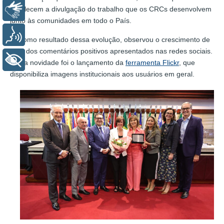
fortalecem a divulgação do trabalho que os CRCs desenvolvem
Libras
junto às comunidades em todo o País.
Voz
Já como resultado dessa evolução, observou o crescimento de
15% dos comentários positivos apresentados nas redes sociais.
+ Acessibilidade
Outra novidade foi o lançamento da
ferramenta Flickr
, que
disponibiliza imagens institucionais aos usuários em geral.