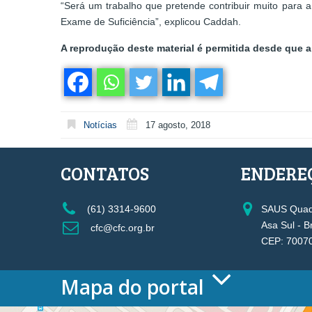
“Será um trabalho que pretende contribuir muito para a
Exame de Suficiência”, explicou Caddah.
A reprodução deste material é permitida desde que a 
Notícias
17 agosto, 2018
CONTATOS
ENDERE
(61) 3314-9600
SAUS Quadr
Asa Sul - B
cfc@cfc.org.br
CEP: 7007
Mapa do portal