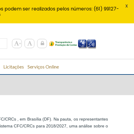
X
s podem ser realizados pelos números: (61) 99127-
6
Licitações
Serviços Online
CFC/CRCs , em Brasília (DF). Na pauta, os representantes
o Sistema CFC/CRCs para 2018/2027, uma análise sobre o