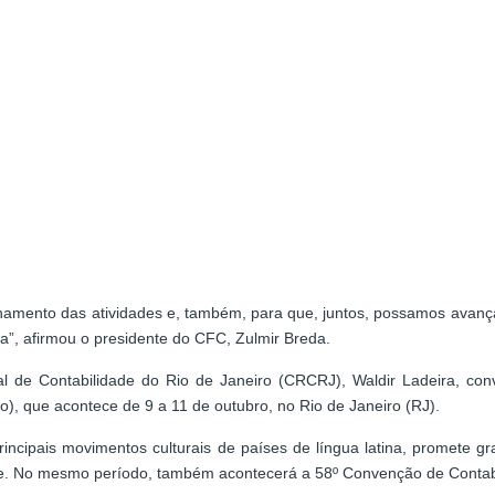
nhamento das atividades e, também, para que, juntos, possamos avança
a”, afirmou o presidente do CFC, Zulmir Breda.
l de Contabilidade do Rio de Janeiro (CRCRJ), Waldir Ladeira, co
o), que acontece de 9 a 11 de outubro, no Rio de Janeiro (RJ).
ncipais movimentos culturais de países de língua latina, promete 
ade. No mesmo período, também acontecerá a 58º Convenção de Contabi