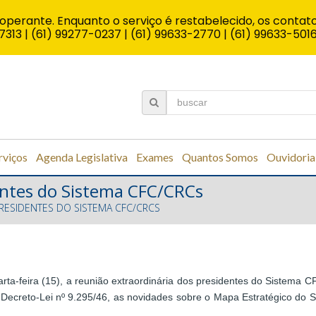
operante. Enquanto o serviço é restabelecido, os contato
7313 | (61) 99277-0237 | (61) 99633-2770 | (61) 99633-501
rviços
Agenda Legislativa
Exames
Quantos Somos
Ouvidoria
ntes do Sistema CFC/CRCs
RESIDENTES DO SISTEMA CFC/CRCS
rta-feira (15), a reunião extraordinária dos presidentes do Sistema 
do Decreto-Lei nº 9.295/46, as novidades sobre o Mapa Estratégico d