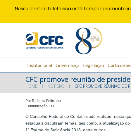
Nossa central telefônica está temporariamente in
Institucional
Governança
Legislação
Carta de Se
CFC promove reunião de preside
HOME
NOTÍCIAS
CFC PROMOVE REUNIÃO DE P
Por Rafaella Feliciano
Comunicação CFC
O Conselho Federal de Contabilidade realizou, nesta qua
estaduais discutiram temas, tais como, a atualização 
1º Exame de Suficiência 2018, entre outros.