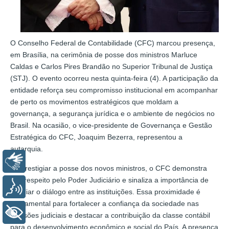
O Conselho Federal de Contabilidade (CFC) marcou presença,
em Brasília, na cerimônia de posse dos ministros Marluce
Caldas e Carlos Pires Brandão no Superior Tribunal de Justiça
(STJ). O evento ocorreu nesta quinta-feira (4). A participação da
entidade reforça seu compromisso institucional em acompanhar
de perto os movimentos estratégicos que moldam a
governança, a segurança jurídica e o ambiente de negócios no
Brasil. Na ocasião, o vice-presidente de Governança e Gestão
Estratégica do CFC, Joaquim Bezerra, representou a
autarquia.
Libras
Ao prestigiar a posse dos novos ministros, o CFC demonstra
seu respeito pelo Poder Judiciário e sinaliza a importância de
Voz
ampliar o diálogo entre as instituições. Essa proximidade é
fundamental para fortalecer a confiança da sociedade nas
+ Acessibilidade
decisões judiciais e destacar a contribuição da classe contábil
para o desenvolvimento econômico e social do País. A presença