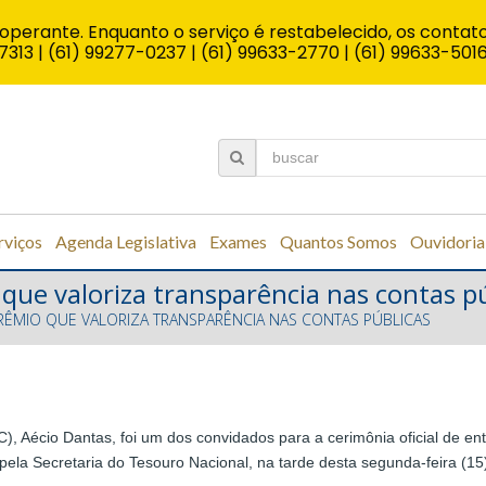
operante. Enquanto o serviço é restabelecido, os contato
7313 | (61) 99277-0237 | (61) 99633-2770 | (61) 99633-501
rviços
Agenda Legislativa
Exames
Quantos Somos
Ouvidoria
que valoriza transparência nas contas p
PRÊMIO QUE VALORIZA TRANSPARÊNCIA NAS CONTAS PÚBLICAS
, Aécio Dantas, foi um dos convidados para a cerimônia oficial de ent
pela Secretaria do Tesouro Nacional, na tarde desta segunda-feira (15