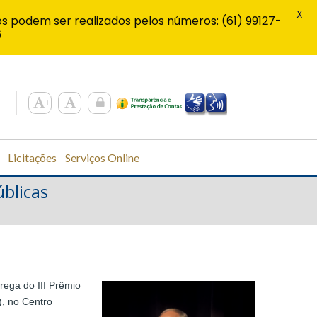
X
s podem ser realizados pelos números: (61) 99127-
6
Licitações
Serviços Online
úblicas
rega do III Prêmio
), no Centro