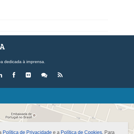
SA
ea dedicada à imprensa.
LEGISLAÇÃO
eis
ecretos-Lei
esoluções
 a
Política de Privacidade
e a
Política de Cookies
. Para
ormas Brasileiras de Contabilidade