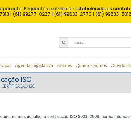
operante. Enquanto o serviço é restabelecido, os contato
7313 | (61) 99277-0237 | (61) 99633-2770 | (61) 99633-501
rviços
Agenda Legislativa
Exames
Quantos Somos
Ouvidoria
icação ISO
 CERTIFICAÇÃO ISO
ado, no mês de julho, à certificação ISO 9001: 2008, norma internaci