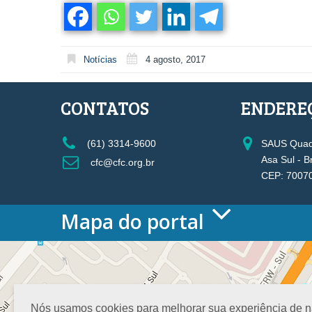
Notícias
4 agosto, 2017
CONTATOS
ENDERE
(61) 3314-9600
SAUS Quadr
Asa Sul - B
cfc@cfc.org.br
CEP: 7007
Mapa do portal
HOME
O CONSELHO
Conselho Diretor
Nossa Sede
Nós usamos cookies para melhorar sua experiência de nav
Planejamento