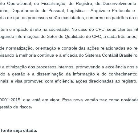
 Operacional, de Fiscalização, de Registro, de Desenvolvimento Pr
iárias, Departamento de Pessoal, Logística – Arquivo e Protocolo 
rantia de que os processos serão executados, conforme os padrões da
 tem o impacto direto na sociedade. No caso do CFC, seus clientes int
gundo informações do Setor de Qualidade do CFC, a cada três anos, é 
 normatização, orientação e controle das ações relacionadas ao regis
ndo à melhoria contínua e à eficácia do Sistema Contábil Brasileiro
e a otimização dos processos internos, promovendo a excelência nos ser
ndo a gestão e a disseminação da informação e do conhecimento
nais; e visa promover, com eficiência, ações direcionadas ao registro
9001:2015, que está em vigor. Essa nova versão traz como novidad
estão de riscos
.
fonte seja citada.