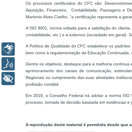
Os processos certificados do CFC são: Desenvolvimento
Aquisição, Financeiro, Contabilidade, Passagens e D
Martonio Alves Coelho, “a certificação representa a ga
A ISO 9001, norma voltada para a satisfação do cliente,
contabilidade, etc.) e
o
externos (sociedade em geral). Se
A Política de Qualidade do CFC estabelece os padrões de
Libras
bem como à regulamentação da Educação Continuada, visa
Voz
Dentre os objetivos, destaque para a melhoria contínua 
aprimoramento dos canais de comunicação, estimula
Regionais no cumprimento das suas atividades institucio
+ Acessibilidade
profissão contábil.
Em 2018, o Conselho Federal irá adotar a norma ISO 
processo, tomada de decisão baseada em evidências e g
A reprodução deste material é permitida desde que a 