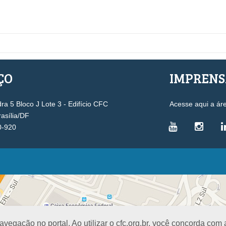
ÇO
IMPREN
a 5 Bloco J Lote 3 - Edifício CFC
Acesse aqui a ár
rasília/DF
0-920
VICE-PRESIDÊNCIAS
Administrativa
L
Controle Interno
D
Desenvolvimento Profissional
R
egação no portal. Ao utilizar o cfc.org.br, você concorda com
Governança e Gestão Estratégica
N