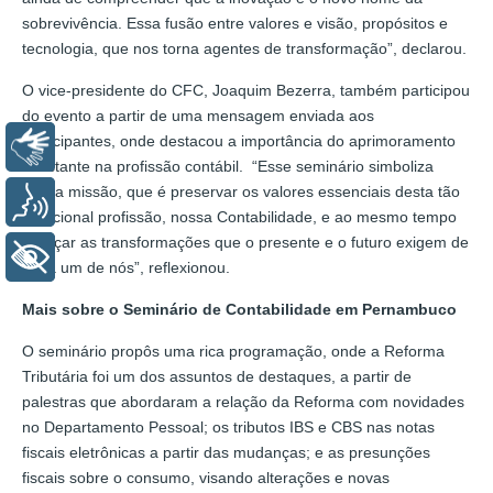
sobrevivência. Essa fusão entre valores e visão, propósitos e
tecnologia, que nos torna agentes de transformação”, declarou.
O vice-presidente do CFC, Joaquim Bezerra, também participou
do evento a partir de uma mensagem enviada aos
participantes, onde destacou a importância do aprimoramento
Libras
constante na profissão contábil. “Esse seminário simboliza
nossa missão, que é preservar os valores essenciais desta tão
Voz
tradicional profissão, nossa Contabilidade, e ao mesmo tempo
abraçar as transformações que o presente e o futuro exigem de
+ Acessibilidade
cada um de nós”, reflexionou.
Mais sobre o Seminário de Contabilidade em Pernambuco
O seminário propôs uma rica programação, onde a Reforma
Tributária foi um dos assuntos de destaques, a partir de
palestras que abordaram a relação da Reforma com novidades
no Departamento Pessoal; os tributos IBS e CBS nas notas
fiscais eletrônicas a partir das mudanças; e as presunções
fiscais sobre o consumo, visando alterações e novas