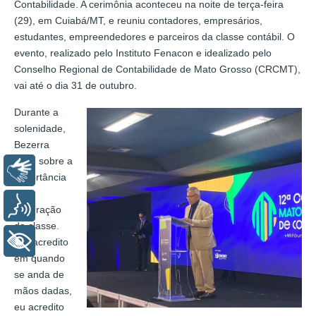
Contabilidade. A cerimônia aconteceu na noite de terça-feira
(29), em Cuiabá/MT, e reuniu contadores, empresários,
estudantes, empreendedores e parceiros da classe contábil. O
evento, realizado pelo Instituto Fenacon e idealizado pelo
Conselho Regional de Contabilidade de Mato Grosso (CRCMT),
vai até o dia 31 de outubro.
Durante a
solenidade,
Bezerra
falou sobre a
Libras
importância
da
Voz
integração
da classe.
+ Acessibilidade
“Eu acredito
em quando
se anda de
mãos dadas,
eu acredito