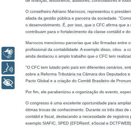
de finanças, tesoureiros, auditores, controladores e tod
O conselheiro Adriano Marrocos, representou o presiden
aliada da gestão pública e parceira da sociedade. "Como
o desenvolvimento. É, por isso, que o CFC afirma que a
contribuam para o fortalecimento da classe contábil e do B
Marrocos mencionou parcerias que são firmadas entre o 
profissional da contabilidade. A exemplo disso, citou a 
Libras
ainda destacou o amplo trabalho que o CFC tem realiza
"O CFC tem lutado pelo país em diferentes cenários, ent
Voz
sobre a Reforma Tributária na Câmara dos Deputados e 
Pacto Global e a criação do Comitê Brasileiro de Pronu
+ Acessibilidade
Por fim, ele parabenizou a organização do evento, espec
O congresso é uma excelente oportunidade para ampliar 
ótimas trocas de conhecimento. Durante os três dias de
contábil e fiscal, destacando a necessidade de registros
exemplo SIAFIC, SPED (EFDReinf, eSocial e DCTFWEB), 