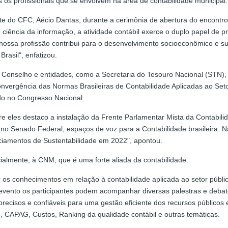
os os profissionais que se envolvem na área de contabilidade municipal.
te do CFC, Aécio Dantas, durante a cerimônia de abertura do encontro
 ciência da informação, a atividade contábil exerce o duplo papel de p
 nossa profissão contribui para o desenvolvimento socioeconômico e 
rasil", enfatizou.
Conselho e entidades, como a Secretaria do Tesouro Nacional (STN), 
convergência das Normas Brasileiras de Contabilidade Aplicadas ao Set
do no Congresso Nacional.
re eles destaco a instalação da Frente Parlamentar Mista da Contabilid
no Senado Federal, espaços de voz para a Contabilidade brasileira.
nciamentos de Sustentabilidade em 2022", apontou.
ialmente, à CNM, que é uma forte aliada da contabilidade.
os conhecimentos em relação à contabilidade aplicada ao setor públic
 evento os participantes podem acompanhar diversas palestras e deba
 precisos e confiáveis para uma gestão eficiente dos recursos públicos
CAPAG, Custos, Ranking da qualidade contábil e outras temáticas.