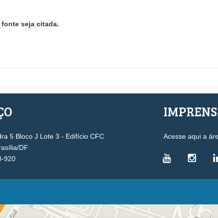
fonte seja citada.
ÇO
IMPREN
a 5 Bloco J Lote 3 - Edifício CFC
Acesse aqui a ár
rasília/DF
0-920
VICE-PRESIDÊNCIAS