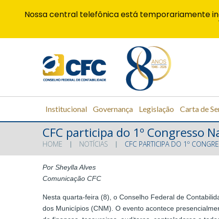
Nossa central telefônica está temporariamente in
Institucional
Governança
Legislação
Carta de Se
CFC participa do 1º Congresso N
HOME
NOTÍCIAS
CFC PARTICIPA DO 1º CONGR
Por Sheylla Alves
Comunicação CFC
Nesta quarta-feira (8), o Conselho Federal de Contabili
dos Municípios (CNM). O evento acontece presencialmente