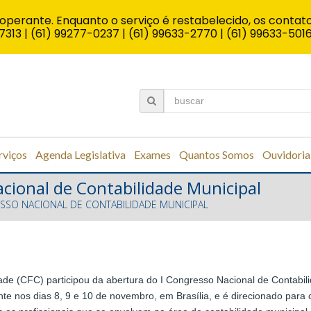
operante. Enquanto o serviço é restabelecido, os contato
7313 | (61) 99277-0237 | (61) 99633-2770 | (61) 99633-501
rviços
Agenda Legislativa
Exames
Quantos Somos
Ouvidoria
acional de Contabilidade Municipal
ESSO NACIONAL DE CONTABILIDADE MUNICIPAL
dade (CFC) participou da abertura do I Congresso Nacional de Contabi
 nos dias 8, 9 e 10 de novembro, em Brasília, e é direcionado para co