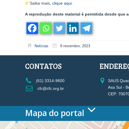
Saiba mais,
clique aqui
.
A reprodução deste material é permitida desde que a 
Notícias
9 novembro, 2023
CONTATOS
ENDERE
(61) 3314-9600
SAUS Quadr
Asa Sul - B
cfc@cfc.org.br
CEP: 7007
Mapa do portal
HOME