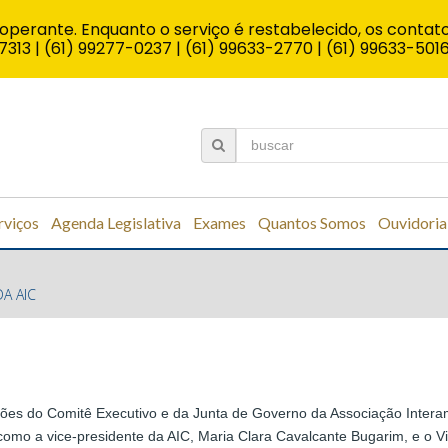
operante. Enquanto o serviço é restabelecido, os contato
7313 | (61) 99277-0237 | (61) 99633-2770 | (61) 99633-501
rviços
Agenda Legislativa
Exames
Quantos Somos
Ouvidoria
DA AIC
iões do Comitê Executivo e da Junta de Governo da Associação Intera
omo a vice-presidente da AIC, Maria Clara Cavalcante Bugarim, e o Vic