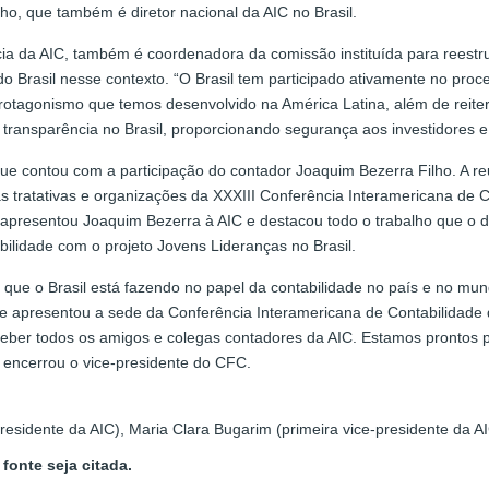
ho, que também é diretor nacional da AIC no Brasil.
cia da AIC, também é coordenadora da comissão instituída para reestr
do Brasil nesse contexto. “O Brasil tem participado ativamente no pr
rotagonismo que temos desenvolvido na América Latina, além de reiter
ransparência no Brasil, proporcionando segurança aos investidores e à
e contou com a participação do contador Joaquim Bezerra Filho. A r
s tratativas e organizações da XXXIII Conferência Interamericana de C
a apresentou Joaquim Bezerra à AIC e destacou todo o trabalho que o
abilidade com o projeto Jovens Lideranças no Brasil.
que o Brasil está fazendo no papel da contabilidade no país e no mun
 e apresentou a sede da Conferência Interamericana de Contabilidade
ceber todos os amigos e colegas contadores da AIC. Estamos prontos 
, encerrou o vice-presidente do CFC.
presidente da AIC), Maria Clara Bugarim (primeira vice-presidente da A
fonte seja citada.