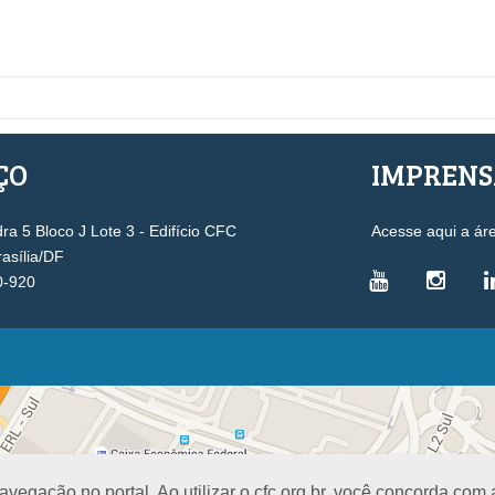
ÇO
IMPREN
a 5 Bloco J Lote 3 - Edifício CFC
Acesse aqui a ár
rasília/DF
0-920
VICE-PRESIDÊNCIAS
Administrativa
L
Controle Interno
D
Desenvolvimento Profissional
R
egação no portal. Ao utilizar o cfc.org.br, você concorda com