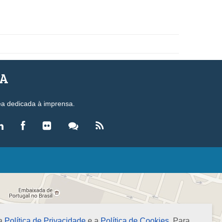
SA
ea dedicada à imprensa.
LEGISLAÇÃO
eis
ecretos-Lei
esoluções
 a
Política de Privacidade
e a
Política de Cookies
. Para