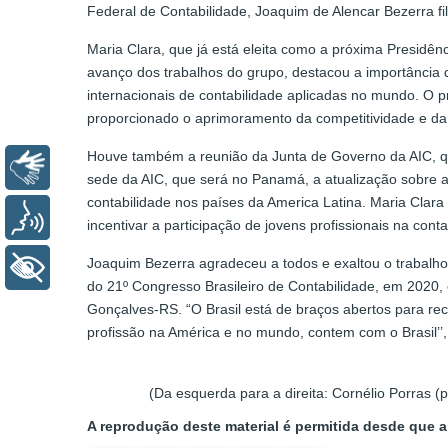
Federal de Contabilidade, Joaquim de Alencar Bezerra fil
Maria Clara, que já está eleita como a próxima Presidên
avanço dos trabalhos do grupo, destacou a importância 
internacionais de contabilidade aplicadas no mundo. O p
proporcionado o aprimoramento da competitividade e da t
Houve também a reunião da Junta de Governo da AIC, qu
Libras
sede da AIC, que será no Panamá, a atualização sobre a
contabilidade nos países da America Latina. Maria Clar
Voz
incentivar a participação de jovens profissionais na cont
Joaquim Bezerra agradeceu a todos e exaltou o trabalho 
+ Acessibilidade
do 21º Congresso Brasileiro de Contabilidade, em 2020,
Gonçalves-RS. “O Brasil está de braços abertos para re
profissão na América e no mundo, contem com o Brasil’’
(Da esquerda para a direita: Cornélio Porras (
A reprodução deste material é permitida desde que a 