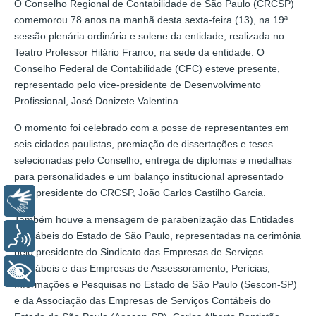
O Conselho Regional de Contabilidade de São Paulo (CRCSP)
comemorou 78 anos na manhã desta sexta-feira (13), na 19ª
sessão plenária ordinária e solene da entidade, realizada no
Teatro Professor Hilário Franco, na sede da entidade. O
Conselho Federal de Contabilidade (CFC) esteve presente,
representado pelo vice-presidente de Desenvolvimento
Profissional, José Donizete Valentina.
O momento foi celebrado com a posse de representantes em
seis cidades paulistas, premiação de dissertações e teses
selecionadas pelo Conselho, entrega de diplomas e medalhas
para personalidades e um balanço institucional apresentado
pelo presidente do CRCSP, João Carlos Castilho Garcia.
Libras
Também houve a mensagem de parabenização das Entidades
Contábeis do Estado de São Paulo, representadas na cerimônia
Voz
pelo presidente do Sindicato das Empresas de Serviços
Contábeis e das Empresas de Assessoramento, Perícias,
+ Acessibilidade
Informações e Pesquisas no Estado de São Paulo (Sescon-SP)
e da Associação das Empresas de Serviços Contábeis do