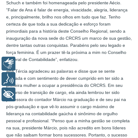
Schuch e também foi homenageada pelo presidente Aécio.
“Falar de Ana é falar de energia, vivacidade, alegria, liderança
e, principalmente, brilho nos olhos em tudo que faz. Tenho
certeza de que toda a sua dedicação e esforço foram
primordiais para a história deste Conselho Regional, sendo a
inauguração da nova sede do CRCRS um marco de sua gestão,
dentre tantas outras conquistas. Parabéns pelo seu legado e
força feminina. É um prazer tê-la próxima a mim no Conselho
Federal de Contabilidade”, enfatizou.
Libras
Ana Tércia agradeceu as palavras e disse que se sente
honrada e com sentimento de dever cumprido em ter sido a
Voz
primeira mulher a ocupar a presidência do CRCRS. Em seu
discurso de transição de cargo, ela ainda lembrou ter sido
+ Acessibilidade
professora do contador Márcio na graduação e de seu pai na
pós-graduação e que vê-lo assumir o cargo máximo de
liderança na contabilidade gaúcha é sinônimo de orgulho
pessoal e profissional. “Penso que a minha gestão se completa
na sua, presidente Márcio, pois não acredito em bons líderes
que não saibam formar bons sucessores. Portanto, o sucesso