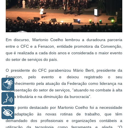
Em discurso, Martonio Coelho lembrou a duradoura parceria
entre o CFC e a Fenacon, entidade promotora da Convenção,
que é realizada a cada dois anos e considerada o maior evento
do setor de serviços do país.
O presidente do CFC parabenizou Mário Berti, presidente da
Fenacon, pelo evento e deixou registrado o seu
reconhecimento pela atuação da Federação como liderança na
Libras
representação do setor de serviços, “atuando no combate à alta
carga tributária e na diminuição da burocracia”.
Voz
Outro ponto destacado por Martonio Coelho foi a necessidade
+ Acessibilidade
de adaptação às novas rotinas de trabalho, que têm
demandado dos profissionais e organizações contábeis a
utilização da tecnologia como ferramenta e aliada. “O