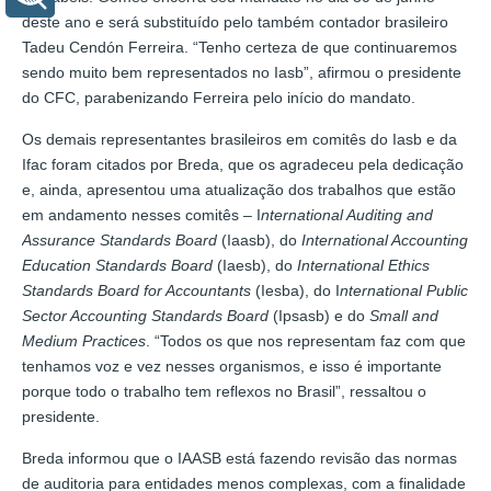
deste ano e será substituído pelo também contador brasileiro
Tadeu Cendón Ferreira. “Tenho certeza de que continuaremos
sendo muito bem representados no Iasb”, afirmou o presidente
do CFC, parabenizando Ferreira pelo início do mandato.
Os demais representantes brasileiros em comitês do Iasb e da
Ifac foram citados por Breda, que os agradeceu pela dedicação
e, ainda, apresentou uma atualização dos trabalhos que estão
em andamento nesses comitês – I
nternational Auditing and
Assurance Standards Board
(Iaasb), do
International Accounting
Education Standards Board
(Iaesb), do
International Ethics
Standards Board for Accountants
(Iesba), do I
nternational Public
Sector Accounting Standards Board
(Ipsasb) e do
Small and
Medium Practices
. “Todos os que nos representam faz com que
tenhamos voz e vez nesses organismos, e isso é importante
porque todo o trabalho tem reflexos no Brasil”, ressaltou o
presidente.
Breda informou que o IAASB está fazendo revisão das normas
de auditoria para entidades menos complexas, com a finalidade