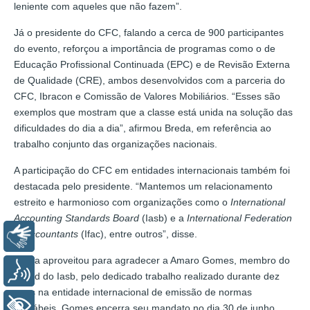
leniente com aqueles que não fazem”.
Já o presidente do CFC, falando a cerca de 900 participantes
do evento, reforçou a importância de programas como o de
Educação Profissional Continuada (EPC) e de Revisão Externa
de Qualidade (CRE), ambos desenvolvidos com a parceria do
CFC, Ibracon e Comissão de Valores Mobiliários. “Esses são
exemplos que mostram que a classe está unida na solução das
dificuldades do dia a dia”, afirmou Breda, em referência ao
trabalho conjunto das organizações nacionais.
A participação do CFC em entidades internacionais também foi
destacada pelo presidente. “Mantemos um relacionamento
estreito e harmonioso com organizações como o
International
Accounting Standards Board
(Iasb) e a
International Federation
of Accountants
(Ifac), entre outros”, disse.
Libras
Breda aproveitou para agradecer a Amaro Gomes, membro do
Voz
Board do Iasb, pelo dedicado trabalho realizado durante dez
anos na entidade internacional de emissão de normas
+ Acessibilidade
contábeis. Gomes encerra seu mandato no dia 30 de junho