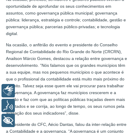
oportunidade de aprofundar os seus conhecimentos em
assuntos, como governança pública municipal; governança
pública: liderança, estratégia e controle; contabilidade, gestão e
governança pública; parcerias público-privadas; e tecnologia
digital.
Na ocasião, o anfitrião do evento e presidente do Conselho
Regional de Contabilidade do Rio Grande do Norte (CRCRN),
Anailson Márcio Gomes, destacou a relação entre governança e
desenvolvimento. “Nós falamos que os grandes municípios têm
a sua equipe, mas nos pequenos municípios o que acontece é
que o profissional da contabilidade está muito mais próximo do
prefeito. Talvez seja esse quem ele vai procurar para trabalhar
Libras
a governança. A governança faz municípios crescerem e a
gestão e faz com que as políticas públicas traçadas deem mais
Voz
resultados e se corrija, ao longo de tempo, os seus rumos pela
avaliação dos seus indicadores”, disse.
+ Acessibilidade
O presidente do CFC, Aécio Dantas, falou da inter-relação entre
a Contabilidade e a governança. “A governança é um conjunto