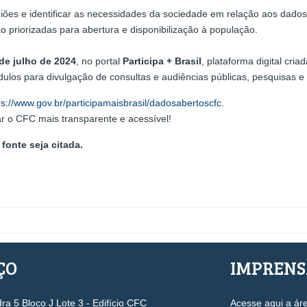
iões e identificar as necessidades da sociedade em relação aos dados 
o priorizadas para abertura e disponibilização à população.
de julho de 2024
, no portal
Participa + Brasil
, plataforma digital cri
módulos para divulgação de consultas e audiências públicas, pesquisas 
ps://www.gov.br/participamaisbrasil/dadosabertoscfc
.
ar o CFC mais transparente e acessível!
fonte seja citada.
ÇO
IMPREN
a 5 Bloco J Lote 3 - Edifício CFC
Acesse aqui a ár