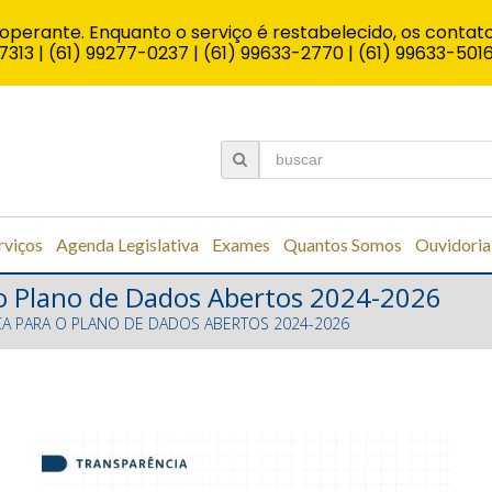
operante. Enquanto o serviço é restabelecido, os contato
7313 | (61) 99277-0237 | (61) 99633-2770 | (61) 99633-501
rviços
Agenda Legislativa
Exames
Quantos Somos
Ouvidoria
 o Plano de Dados Abertos 2024-2026
CA PARA O PLANO DE DADOS ABERTOS 2024-2026