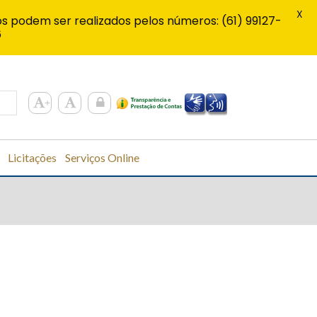
X
s podem ser realizados pelos números: (61) 99127-
6
Licitações
Serviços Online