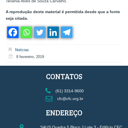
Tevania Alves de Souza Carvalho.
A reprodução deste material é permitida desde que a fonte
seja citada.
Notícias
8 fevereiro, 2019
CONTATOS
(61) 3314-9600
cfc@cfc.org.br
ENDEREÇO
SAUS Quadra 5 Bloco J Lote 3 - Edifício CFC