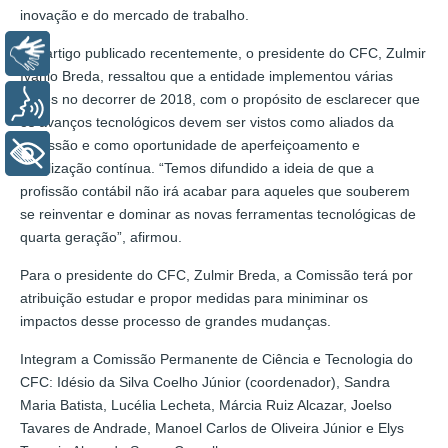
inovação e do mercado de trabalho.
Em artigo publicado recentemente, o presidente do CFC, Zulmir
Libras
Ivânio Breda, ressaltou que a entidade implementou várias
ações no decorrer de 2018, com o propósito de esclarecer que
Voz
os avanços tecnológicos devem ser vistos como aliados da
profissão e como oportunidade de aperfeiçoamento e
+ Acessibilidade
atualização contínua. “Temos difundido a ideia de que a
profissão contábil não irá acabar para aqueles que souberem
se reinventar e dominar as novas ferramentas tecnológicas de
quarta geração”, afirmou.
Para o presidente do CFC, Zulmir Breda, a Comissão terá por
atribuição estudar e propor medidas para miniminar os
impactos desse processo de grandes mudanças.
Integram a Comissão Permanente de Ciência e Tecnologia do
CFC: Idésio da Silva Coelho Júnior (coordenador), Sandra
Maria Batista, Lucélia Lecheta, Márcia Ruiz Alcazar, Joelso
Tavares de Andrade, Manoel Carlos de Oliveira Júnior e Elys