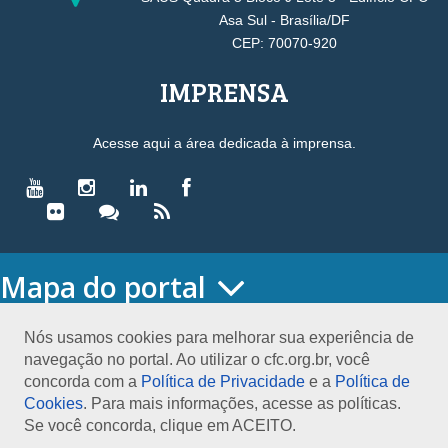
Asa Sul - Brasília/DF
CEP: 70070-920
IMPRENSA
Acesse aqui a área dedicada à imprensa.
Mapa do portal
HOME
O CONSELHO
Nós usamos cookies para melhorar sua experiência de
navegação no portal. Ao utilizar o cfc.org.br, você
Conselho Diretor
concorda com a
Política de Privacidade
e a
Política de
Nossa Sede
Cookies
. Para mais informações, acesse as políticas.
Planejamento
Se você concorda, clique em ACEITO.
Organograma