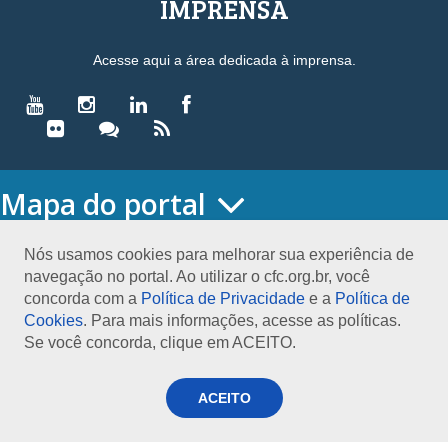
IMPRENSA
Acesse aqui a área dedicada à imprensa.
Mapa do portal
HOME
O CONSELHO
Nós usamos cookies para melhorar sua experiência de
navegação no portal. Ao utilizar o cfc.org.br, você
Conselho Diretor
concorda com a
Política de Privacidade
e a
Política de
Nossa Sede
Cookies
. Para mais informações, acesse as políticas.
Planejamento
Se você concorda, clique em ACEITO.
Organograma
Medalha João Lyra
Presidentes do CFC – Gestões anteriores
ACEITO
PRESIDÊNCIA
O Presidente