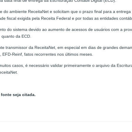
 data final de entrega da Escrituração Contábil Digital (ECD).
e do ambiente ReceitaNet e solicitam que o prazo final para a entrega
e fiscal exigida pela Receita Federal e por todas as entidades contáb
amento do sistema devido ao aumento de acessos de usuários com a prox
) quanto da ECD.
ente transmissor da ReceitaNet, em especial em dias de grandes deman
 EFD-Reinf, fatos recorrentes nos últimos meses.
itos casos, é necessário validar primeiramente o arquivo da Escritura
ceitaNet.
fonte seja citada.