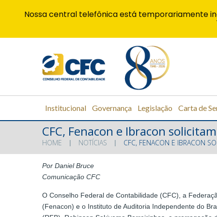
Nossa central telefônica está temporariamente in
Institucional
Governança
Legislação
Carta de Se
CFC, Fenacon e Ibracon solicita
HOME
NOTÍCIAS
CFC, FENACON E IBRACON S
Por Daniel Bruce
Comunicação CFC
O Conselho Federal de Contabilidade (CFC), a Federaç
(Fenacon) e o Instituto de Auditoria Independente do Bras