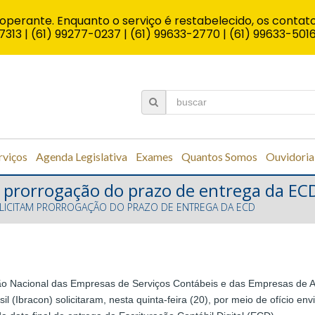
operante. Enquanto o serviço é restabelecido, os contato
7313 | (61) 99277-0237 | (61) 99633-2770 | (61) 99633-501
rviços
Agenda Legislativa
Exames
Quantos Somos
Ouvidoria
m prorrogação do prazo de entrega da EC
OLICITAM PRORROGAÇÃO DO PRAZO DE ENTREGA DA ECD
ão Nacional das Empresas de Serviços Contábeis e das Empresas de A
il (Ibracon) solicitaram, nesta quinta-feira (20), por meio de ofício en