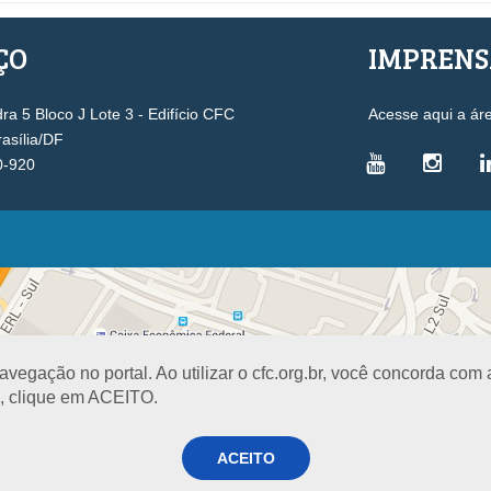
ÇO
IMPREN
a 5 Bloco J Lote 3 - Edifício CFC
Acesse aqui a ár
rasília/DF
0-920
VICE-PRESIDÊNCIAS
Administrativa
L
Controle Interno
D
Desenvolvimento Profissional
R
egação no portal. Ao utilizar o cfc.org.br, você concorda com
Governança e Gestão Estratégica
N
a, clique em ACEITO.
Fiscalização, Ética e Disciplina
I
Técnica
S
Registro
ACEITO
PROJETOS E PROGRAMAS
A