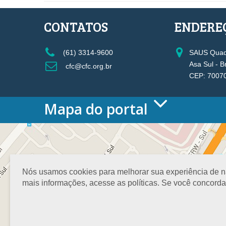
CONTATOS
ENDERE
(61) 3314-9600
SAUS Quadr
Asa Sul - B
cfc@cfc.org.br
CEP: 7007
Mapa do portal
HOME
O CONSELHO
Conselho Diretor
Nossa Sede
Nós usamos cookies para melhorar sua experiência de nav
Planejamento
mais informações, acesse as políticas. Se você concord
Organograma
Medalha João Lyra
Presidentes do CFC – Gestões anteriores
PRESIDÊNCIA