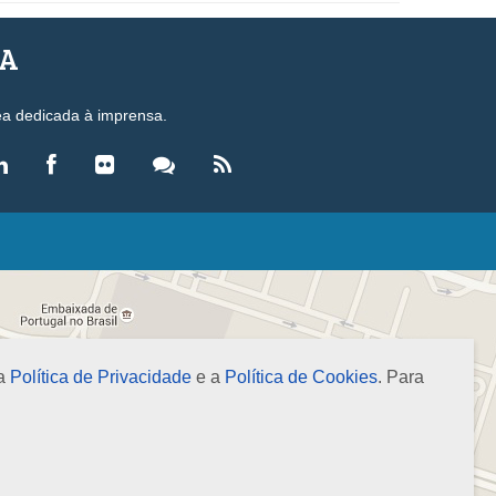
SA
ea dedicada à imprensa.
LEGISLAÇÃO
eis
ecretos-Lei
esoluções
 a
Política de Privacidade
e a
Política de Cookies
. Para
ormas Brasileiras de Contabilidade
nstruções Normativas
úmulas
NOTÍCIAS
gência de Notícias