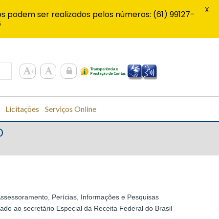
X
s podem ser realizados pelos números: (61) 99127-
6
Licitações
Serviços Online
D
ssessoramento, Perícias, Informações e Pesquisas
viado ao secretário Especial da Receita Federal do Brasil