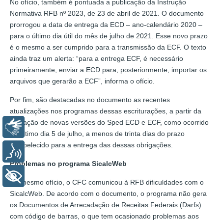
No ofício, também é pontuada a publicação da Instrução
Normativa RFB nº 2023, de 23 de abril de 2021. O documento
prorrogou a data de entrega da ECD – ano-calendário 2020 –
para o último dia útil do mês de julho de 2021. Esse novo prazo
é o mesmo a ser cumprido para a transmissão da ECF. O texto
ainda traz um alerta: “para a entrega ECF, é necessário
primeiramente, enviar a ECD para, posteriormente, importar os
arquivos que gerarão a ECF”, informa o ofício.
Por fim, são destacadas no documento as recentes
atualizações nos programas dessas escriturações, a partir da
liberação de novas versões do Sped ECD e ECF, como ocorrido
Libras
no último dia 5 de julho, a menos de trinta dias do prazo
estabelecido para a entrega das dessas obrigações.
Voz
Problemas no programa SicalcWeb
+ Acessibilidade
No mesmo ofício, o CFC comunicou à RFB dificuldades com o
SicalcWeb. De acordo com o documento, o programa não gera
os Documentos de Arrecadação de Receitas Federais (Darfs)
com código de barras, o que tem ocasionado problemas aos