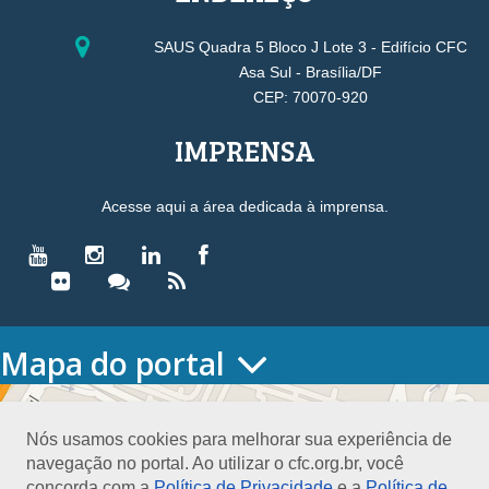
SAUS Quadra 5 Bloco J Lote 3 - Edifício CFC
Asa Sul - Brasília/DF
CEP: 70070-920
IMPRENSA
Acesse aqui a área dedicada à imprensa.
Mapa do portal
HOME
O CONSELHO
Nós usamos cookies para melhorar sua experiência de
Conselho Diretor
navegação no portal. Ao utilizar o cfc.org.br, você
Nossa Sede
concorda com a
Política de Privacidade
e a
Política de