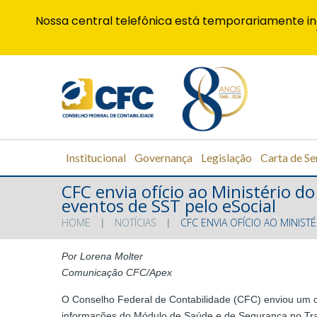
Nossa central telefônica está temporariamente in
Institucional
Governança
Legislação
Carta de Se
CFC envia ofício ao Ministério 
eventos de SST pelo eSocial
HOME
NOTÍCIAS
CFC ENVIA OFÍCIO AO MINI
Por Lorena Molter
Comunicação CFC/Apex
O Conselho Federal de Contabilidade (CFC) enviou um ofí
informações do Módulo de Saúde e de Segurança no Trab