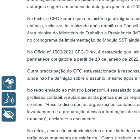
autarquia sugere a mudança de data para janeiro de 20
No texto, o CFC lembra que o ministério já divulgou o a
anúncio, inclusive, foi realizado após reunião do Cons
área técnica do Ministério do Trabalho e Previdência (
no cronograma de implementação do Módulo SST ainda 
No Ofício nº 1500/2021 CFC-Direx, é destacado que, ai
permanece obrigatória a partir de 10 de janeiro de 2022.
Outra preocupação do CFC está relacionada à responsab
ainda não há definição sobre o assunto, mesmo após a r
Libras
No texto enviado ao ministro Lorenzoni, é ressaltado q
profissão contábil. A autarquia ainda pontua que os re
Voz
clientes. “Resulta disso que as organizações contábeis
levantamento e a preparação dessas informações de seu
+ Acessibilidade
trabalho)”, esclarece o documento.
No ofício, ainda são contextualizadas a realidade das 
terão no cumprimento da exigência. “Como é sabido, a