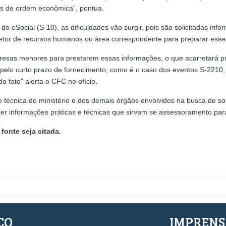
ões de ordem econômica”, pontua.
o eSocial (S-10), as dificuldades vão surgir, pois são solicitadas in
etor de recursos humanos ou área correspondente para preparar es
resas menores para prestarem essas informações, o que acarretará pre
e pelo curto prazo de fornecimento, como é o caso dos eventos S-221
do fato” alerta o CFC no ofício.
pe técnica do ministério e dos demais órgãos envolvidos na busca de s
er informações práticas e técnicas que sirvam se assessoramento para
fonte seja citada.
ÇO
IMPREN