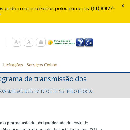
X
s podem ser realizados pelos números: (61) 99127-
6
Licitações
Serviços Online
nograma de transmissão dos
RANSMISSÃO DOS EVENTOS DE SST PELO ESOCIAL
do a prorrogação da obrigatoriedade do envio de
. No documento, encaminhado nesta terça-feira (21), a