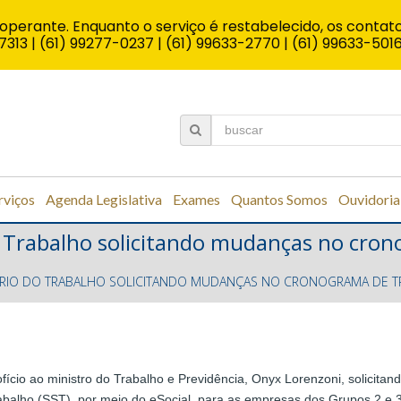
operante. Enquanto o serviço é restabelecido, os contato
7313 | (61) 99277-0237 | (61) 99633-2770 | (61) 99633-501
rviços
Agenda Legislativa
Exames
Quantos Somos
Ouvidoria
do Trabalho solicitando mudanças no cro
STÉRIO DO TRABALHO SOLICITANDO MUDANÇAS NO CRONOGRAMA DE T
cio ao ministro do Trabalho e Previdência, Onyx Lorenzoni, solicitan
alho (SST), por meio do eSocial, para as empresas dos Grupos 2 e 3