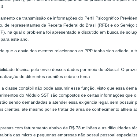
23.
diamento da transmissão de informações do Perfil Psicográfico Previden
elho, de representantes da Receita Federal do Brasil (RFB) e do Servi
MTP), na qual o problema foi apresentado e discutido em busca de solu
para este ano.
nda que o envio dos eventos relacionado ao PPP tenha sido adiado, a
ilidade técnica pelo envio desses dados por meio do eSocial. O praz
ealização de diferentes reuniões sobre o tema.
ue a classe contábil não pode assumir essa função, visto que essa de
querimentos do Módulo SST são compostos de certas informações que os
 estão sendo demandadas a atender essa exigência legal, sem possuir p
s clientes, até mesmo por se tratar de área de conhecimento alheia 
empresas com faturamento abaixo de R$ 78 milhões e as dificuldades 
 maioria das micro e pequenas empresas não possui pessoal especial