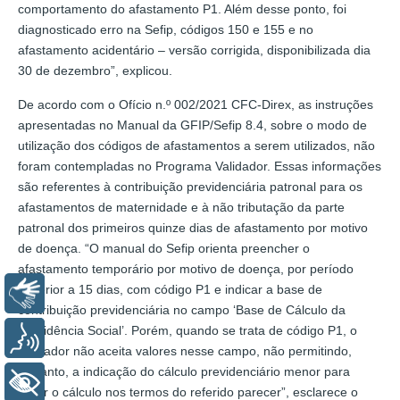
comportamento do afastamento P1. Além desse ponto, foi
diagnosticado erro na Sefip, códigos 150 e 155 e no
afastamento acidentário – versão corrigida, disponibilizada dia
30 de dezembro”, explicou.
De acordo com o Ofício n.º 002/2021 CFC-Direx, as instruções
apresentadas no Manual da GFIP/Sefip 8.4, sobre o modo de
utilização dos códigos de afastamentos a serem utilizados, não
foram contempladas no Programa Validador. Essas informações
são referentes à contribuição previdenciária patronal para os
afastamentos de maternidade e à não tributação da parte
patronal dos primeiros quinze dias de afastamento por motivo
de doença. “O manual do Sefip orienta preencher o
afastamento temporário por motivo de doença, por período
superior a 15 dias, com código P1 e indicar a base de
Libras
contribuição previdenciária no campo ‘Base de Cálculo da
Previdência Social’. Porém, quando se trata de código P1, o
Voz
validador não aceita valores nesse campo, não permitindo,
portanto, a indicação do cálculo previdenciário menor para
+ Acessibilidade
gerar o cálculo nos termos do referido parecer”, esclarece o