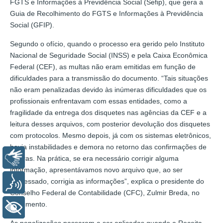
FGTS e Informações à Previdência Social (Sefip), que gera a
Guia de Recolhimento do FGTS e Informações à Previdência
Social (GFIP).
Segundo o ofício, quando o processo era gerido pelo Instituto
Nacional de Seguridade Social (INSS) e pela Caixa Econômica
Federal (CEF), as multas não eram emitidas em função de
dificuldades para a transmissão do documento. “Tais situações
não eram penalizadas devido às inúmeras dificuldades que os
profissionais enfrentavam com essas entidades, como a
fragilidade da entrega dos disquetes nas agências da CEF e a
leitura desses arquivos, com posterior devolução dos disquetes
com protocolos. Mesmo depois, já com os sistemas eletrônicos,
havia instabilidades e demora no retorno das confirmações de
Libras
leituras. Na prática, se era necessário corrigir alguma
informação, apresentávamos novo arquivo que, ao ser
processado, corrigia as informações”, explica o presidente do
Voz
Conselho Federal de Contabilidade (CFC), Zulmir Breda, no
documento.
+ Acessibilidade
As penalizações passaram a ser aplicadas quando a Receita