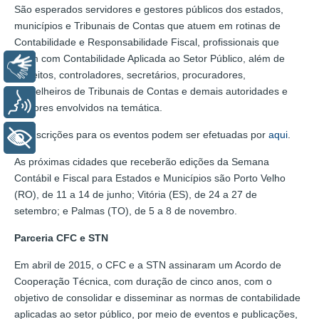
São esperados servidores e gestores públicos dos estados,
municípios e Tribunais de Contas que atuem em rotinas de
Contabilidade e Responsabilidade Fiscal, profissionais que
lidam com Contabilidade Aplicada ao Setor Público, além de
Libras
prefeitos, controladores, secretários, procuradores,
conselheiros de Tribunais de Contas e demais autoridades e
Voz
gestores envolvidos na temática.
As inscrições para os eventos podem ser efetuadas por
aqui
.
+ Acessibilidade
As próximas cidades que receberão edições da Semana
Contábil e Fiscal para Estados e Municípios são Porto Velho
(RO), de 11 a 14 de junho; Vitória (ES), de 24 a 27 de
setembro; e Palmas (TO), de 5 a 8 de novembro.
Parceria CFC e STN
Em abril de 2015, o CFC e a STN assinaram um Acordo de
Cooperação Técnica, com duração de cinco anos, com o
objetivo de consolidar e disseminar as normas de contabilidade
aplicadas ao setor público, por meio de eventos e publicações,