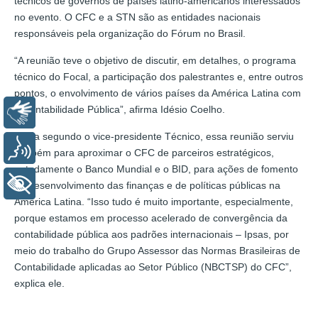
técnicos de governos de países latino-americanos interessados
no evento. O CFC e a STN são as entidades nacionais
responsáveis pela organização do Fórum no Brasil.
“A reunião teve o objetivo de discutir, em detalhes, o programa
técnico do Focal, a participação dos palestrantes e, entre outros
pontos, o envolvimento de vários países da América Latina com
a Contabilidade Pública”, afirma Idésio Coelho.
Libras
Ainda segundo o vice-presidente Técnico, essa reunião serviu
Voz
também para aproximar o CFC de parceiros estratégicos,
notadamente o Banco Mundial e o BID, para ações de fomento
+ Acessibilidade
do desenvolvimento das finanças e de políticas públicas na
América Latina. “Isso tudo é muito importante, especialmente,
porque estamos em processo acelerado de convergência da
contabilidade pública aos padrões internacionais – Ipsas, por
meio do trabalho do Grupo Assessor das Normas Brasileiras de
Contabilidade aplicadas ao Setor Público (NBCTSP) do CFC”,
explica ele.