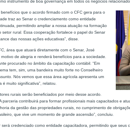
como instrumento de boa governança em todos os negócios relacionados
 benefícios que o acordo firmado com o CFC gera para o
idade traz ao Senar o credenciamento como entidade
tinuada, permitindo ampliar a nossa atuação na formação
ao setor rural. Essa cooperação fortalece o papel do Senar
ance das nossas ações educativas”, disse.
FC, área que atuará diretamente com o Senar, José
motivo de alegria e renderá benefícios para a sociedade.
ante procurado no âmbito da capacitação contábil. “Em
tema tem, sim, uma bandeira muito forte no Conselheiro
sunto. Nós vemos que essa área agrícola apresenta um
 muito significativa”, relatou.
tores rurais serão beneficiados por meio desse acordo.
 A parceria contribuirá para formar profissionais mais capacitados e 
elhoria da gestão das propriedades rurais, no cumprimento de obrigações
asileiro, que vive um momento de grande ascensão”, concluiu.
ar será credenciado como entidade capacitadora, permitindo que seu