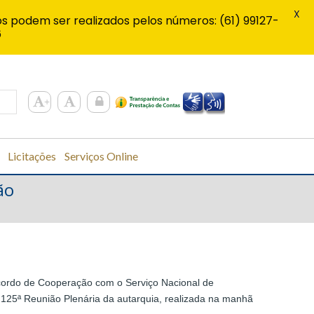
X
s podem ser realizados pelos números: (61) 99127-
6
Licitações
Serviços Online
ão
cordo de Cooperação com o Serviço Nacional de
1.125ª Reunião Plenária da autarquia, realizada na manhã