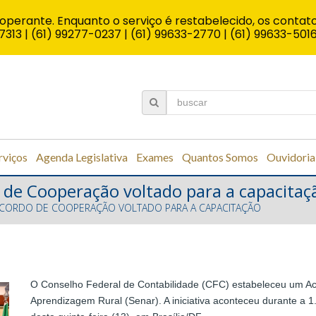
operante. Enquanto o serviço é restabelecido, os contato
7313 | (61) 99277-0237 | (61) 99633-2770 | (61) 99633-501
rviços
Agenda Legislativa
Exames
Quantos Somos
Ouvidoria
 de Cooperação voltado para a capacitaç
ACORDO DE COOPERAÇÃO VOLTADO PARA A CAPACITAÇÃO
O Conselho Federal de Contabilidade (CFC) estabeleceu um A
Aprendizagem Rural (Senar). A iniciativa aconteceu durante a 