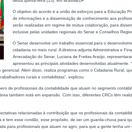
desta quinta-feira (13), em Brasília/DF.
O objetivo do acordo é a união de esforços para a Educação Pr
de informações e a disseminação de conhecimento aos profissi
serão realizadas em regime de mútua colaboração, para dissem
inclusive pelas unidades regionais do Senar e Conselhos Regio
O Senar desenvolve um trabalho essencial para o desenvolvime
cidadania no meio rural. A diretora-adjunta Administrativa e Fi
Arrecadação do Senar, Luciana de Freitas Araújo, representara
apresentou as principais atividades desenvolvidas atualmente.
a e gerencial. Além disso, realiza programas como o Cidadania Rural, qu
balhadores rurais e contabilistas”, explicou.
ro de profissionais da contabilidade que atuam no segmento contábil
área também está em expansão. Com isso, diferentes CRCs têm realiz
ectativas relacionadas à contribuição que os profissionais da contabil
da e tem esse condão, esse propósito, de ser um guarda-chuva para qu
ada para profissionais que atuam no agro, para que a gente tenha um 