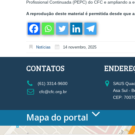
Profissional Continuada (PEPC) do CFC e ampliando a ed
A reprodução deste material é permitida desde que a 
Notícias
14 novembro, 2025
CONTATOS
ENDERE
(61) 3314-9600
SAUS Quadr
Asa Sul - B
cfc@cfc.org.br
CEP: 7007
Mapa do portal
HOME