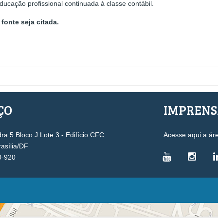
ucação profissional continuada à classe contábil.
fonte seja citada.
ÇO
IMPREN
a 5 Bloco J Lote 3 - Edifício CFC
Acesse aqui a ár
rasília/DF
0-920
VICE-PRESIDÊNCIAS