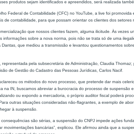
esses produtos sejam identificados e apreendidos, será realizada ta
elho Federal de Contabilidade (CFC) no YouTube, a live foi promovida
ais de contabilidade, para que possam orientar os clientes dos setores
omercialização que nossos clientes fazem, alguma ilicitude. Às vezes 
 informações sobre a nova norma, pois não se trata só de uma ilegal
 Dantas, que mediou a transmissão e levantou questionamentos sobre o
 representada pela subsecretária de Administração, Claudia Thomaz
são de Gestão do Cadastro das Pessoas Jurídicas, Carlos Nacif.
clareceu os métodos do novo processo, que pretende dar mais celer
ça na IN, buscamos abreviar a burocracia do processo de suspensão e
lizando ou expondo a mercadoria, o próprio auditor fiscal poderá pr
 Para outras situações consideradas não-flagrantes, a exemplo de ab
chegar à suspensão.
As consequências são sérias, a suspensão do CNPJ impede ações fun
ticar movimentações bancárias”, explicou. Ele afirmou ainda que a su