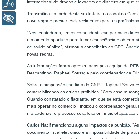
internacional de drogas e lavagem de dinheiro em que 
Voz
Transmitida na tarde desta sexta-feira no canal do Cons
+ Acessibilidade
nova regra e prestar esclarecimentos para os profission
“Nós, contadores, temos como identificar, por meio da c
o momento oportuno para tomar consciência e obter mais
de saúde pública”, afirmou a conselheira do CFC, Ângela
novas regras.
As informações foram apresentadas pela equipe da RFB,
Descaminho, Raphael Souza; e pelo coordenador da Divi
Sobre a suspensão imediata do CNPJ. Raphael Souza es
comercializando os artigos proibidos. “Com essa mudan
Quando constatado o flagrante, em que se está comercia
mais operar no comércio”, indicou o coordenador-geral.
mercadorias, o processo será feito em mais etapas até 
Carlos Nacif mencionou alguns impactos da punição. “
documento fiscal eletrônico e a impossibilidade de pra