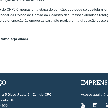
nscrição estadual da empresa.
ão do CNPJ é apenas uma etapa de punição, que pode se desdobrar em
denador da Divisão de Gestão do Cadastro das Pessoas Jurídicas reforç
 de orientação às empresas para não praticarem a circulação desse ti
fonte seja citada.
ÇO
IMPREN
a 5 Bloco J Lote 3 - Edifício CFC
Acesse aqui a ár
rasília/DF
0-920