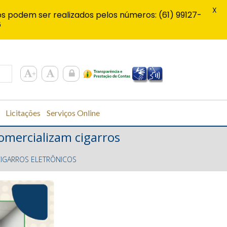
X
s podem ser realizados pelos números: (61) 99127-
6
Licitações
Serviços Online
omercializam cigarros
CIGARROS ELETRÔNICOS