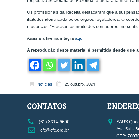
respectiva Secretaria de Fazenda, e afetará também a i
Os profissionais da Receita destacaram que a suspens
ilicitudes identificada pelos órgãos reguladores. O coor
mudanças. “Precisamos muito dos contadores, no sentido
Assista à live na íntegra
aqui
A reprodução deste material é permitida desde que a 
Notícias
25 outubro, 2024
CONTATOS
ENDERE
(61) 3314-9600
SAUS Quadr
Asa Sul - B
cfc@cfc.org.br
CEP: 7007